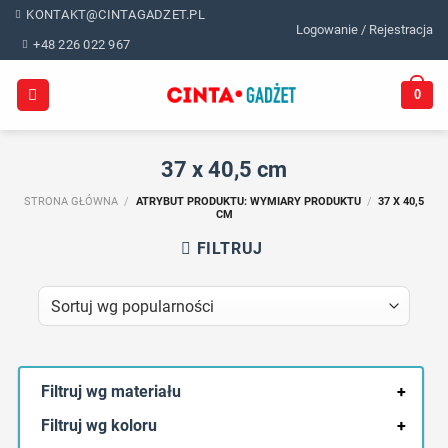
Skip
KONTAKT@CINTAGADZET.PL
Logowanie / Rejestracja
to
+48 226 022 967
content
0
37 x 40,5 cm
STRONA GŁÓWNA
/
ATRYBUT PRODUKTU: WYMIARY PRODUKTU
/
37 X 40,5
CM
FILTRUJ
Filtruj wg materiału
+
Filtruj wg koloru
+