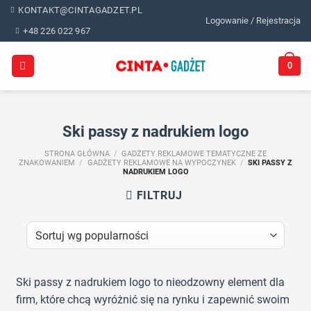
Skip
KONTAKT@CINTAGADZET.PL
Logowanie / Rejestracja
to
+48 226 022 967
content
0
Ski passy z nadrukiem logo
STRONA GŁÓWNA
/
GADŻETY REKLAMOWE TEMATYCZNE ZE
ZNAKOWANIEM
/
GADŻETY REKLAMOWE NA WYPOCZYNEK
/
SKI PASSY Z
NADRUKIEM LOGO
FILTRUJ
Ski passy z nadrukiem logo to nieodzowny element dla
firm, które chcą wyróżnić się na rynku i zapewnić swoim