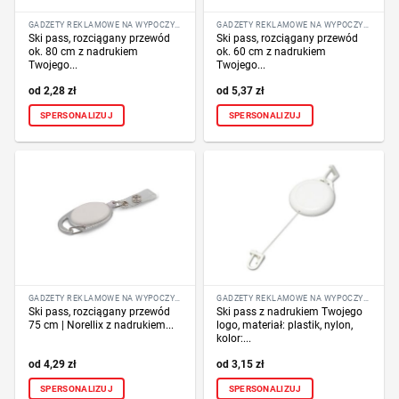
GADŻETY REKLAMOWE NA WYPOCZYNEK
GADŻETY REKLAMOWE NA WYPOCZYNEK
Ski pass, rozciągany przewód
Ski pass, rozciągany przewód
ok. 80 cm z nadrukiem
ok. 60 cm z nadrukiem
Twojego...
Twojego...
2,28
zł
5,37
zł
SPERSONALIZUJ
SPERSONALIZUJ
GADŻETY REKLAMOWE NA WYPOCZYNEK
GADŻETY REKLAMOWE NA WYPOCZYNEK
Ski pass, rozciągany przewód
Ski pass z nadrukiem Twojego
75 cm | Norellix z nadrukiem...
logo, materiał: plastik, nylon,
kolor:...
4,29
zł
3,15
zł
SPERSONALIZUJ
SPERSONALIZUJ