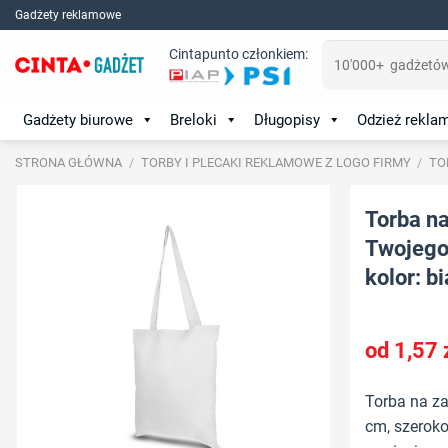
Skip
Gadżety reklamowe
to
Szukaj:
Cintapunto członkiem:
content
Gadżety biurowe
Breloki
Długopisy
Odzież rekl
STRONA GŁÓWNA
/
TORBY I PLECAKI REKLAMOWE Z LOGO FIRMY
/
TO
Torba na
Twojego 
kolor: bi
1,57
Torba na za
cm, szeroko