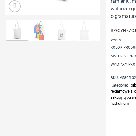
ramieniu, 
widocznego 
o gramatur
SPECYFIKAC
WAGA
KOLOR PRODU
MATERIAŁ PR
WYMIARY PRO
SKU:
V5805-0
Kategorie:
Torb
reklamowe z lo
zakupy typu sh
nadrukiem