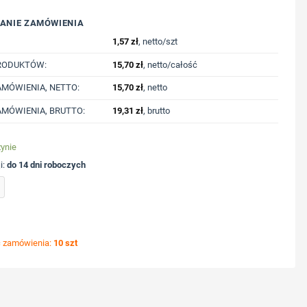
ANIE ZAMÓWIENIA
1,57
zł
, netto/szt
RODUKTÓW:
15,70
zł
, netto/całość
MÓWIENIA, NETTO:
15,70
zł
, netto
MÓWIENIA, BRUTTO:
19,31
zł
, brutto
ynie
i:
do 14 dni roboczych
akupy | Santrell z nadrukiem Twojego logo, materiał: non-woven, kolor: biały
ć zamówienia:
10 szt
ycję nadruku
nologię druku
lub logo