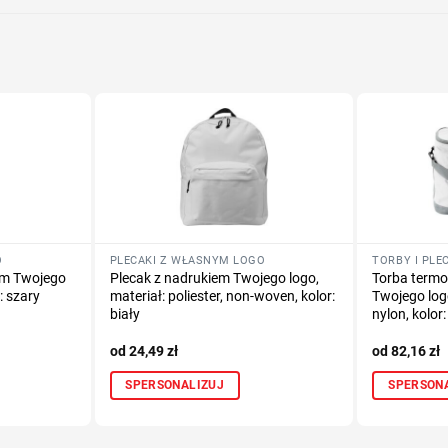
O
PLECAKI Z WŁASNYM LOGO
em Twojego
Plecak z nadrukiem Twojego logo,
Torba termo
r: szary
materiał: poliester, non-woven, kolor:
Twojego logo
biały
nylon, kolor:
24,49
zł
82,16
zł
SPERSONALIZUJ
SPERSON