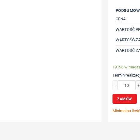
PODSUMOW
CENA:
WARTOŚĆ P
WARTOŚĆ ZA
WARTOŚĆ ZA
19196 w magaz
Termin realizacj
ilość Torba na z
ZAMÓW
Minimalna iloś
Wybierz poz
Określ tech
Dodaj tekst 