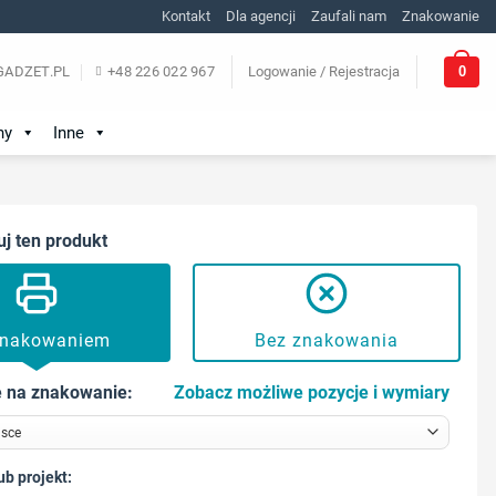
Kontakt
Dla agencji
Zaufali nam
Znakowanie
0
ADZET.PL
+48 226 022 967
Logowanie / Rejestracja
ny
Inne
uj ten produkt
znakowaniem
Bez znakowania
 na znakowanie:
Zobacz możliwe pozycje i wymiary
ub projekt: