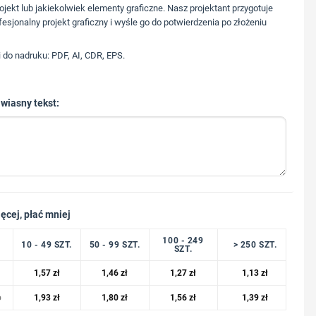
573 568 217
ojekt lub jakiekolwiek elementy graficzne. Nasz projektant przygotuje
fesjonalny projekt graficzny i wyśle go do potwierdzenia po złożeniu
i do nadruku: PDF, AI, CDR, EPS.
 wiasny tekst:
ęcej, płać mniej
100 - 249
10 - 49 SZT.
50 - 99 SZT.
> 250 SZT.
SZT.
1,57
zł
1,46
zł
1,27
zł
1,13
zł
o
1,93
zł
1,80
zł
1,56
zł
1,39
zł