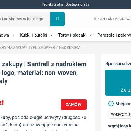
Projekt gratis | Dostawa gratis
KONTAKT@CINTAG
amowa
Kubki i butelki
Torby i plecaki
Parasole i pelery
RBY NA ZAKUPY TYPU SHOPPER Z NADRUKIEM
 zakupy | Santrell z nadrukiem
Spersonaliz
logo, materiał: non-woven,
ały
Ze 
zł
Miejsce
ZAMÓW
kupy, posiada długie uchwyty (długość 70
ść 2,5 cm) umożliwiające noszenie na
Wgraj logo l