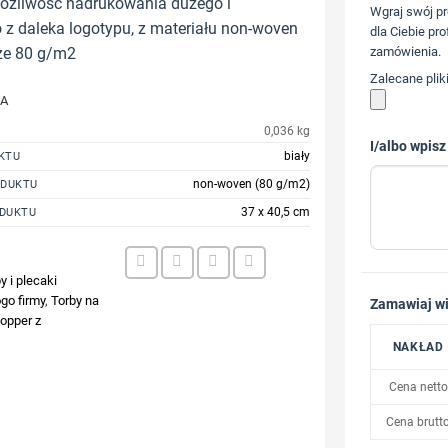
możliwość nadrukowania dużego i
Wgraj swój pr
z daleka logotypu, z materiału non-woven
dla Ciebie pro
ze 80 g/m2
zamówienia.
Zalecane plik
JA
0,036 kg
I/albo wpisz
biały
KTU
non-woven (80 g/m2)
ODUKTU
37 x 40,5 cm
DUKTU
2
y i plecaki
go firmy
,
Torby na
Zamawiaj wi
opper z
NAKŁAD
Cena netto
Cena brutt