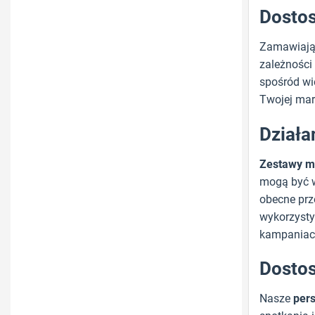
Dostos
Zamawiaj
zależności
spośród wi
Twojej mar
Działa
Zestawy ma
mogą być w
obecne prz
wykorzysty
kampaniac
Dostos
Nasze
per