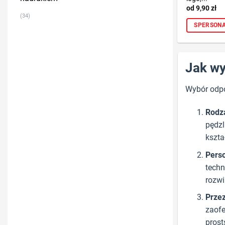
9,90
zł
(34)
SPERSONA
Jak wy
Wybór odpo
Rodz
pędzl
kszta
Perso
techn
rozwi
Prze
zaofe
prost