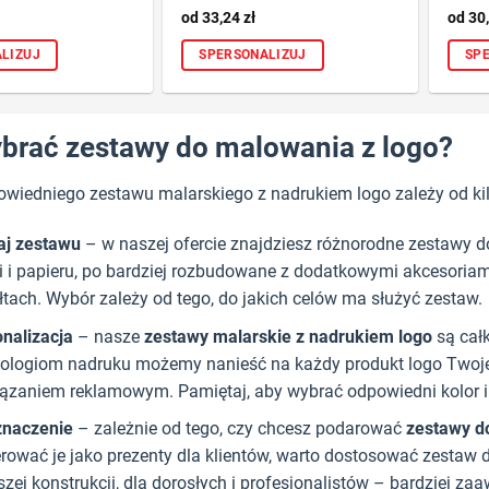
33,24
zł
30
LIZUJ
SPERSONALIZUJ
SP
brać zestawy do malowania z logo?
wiedniego zestawu malarskiego z nadrukiem logo zależy od ki
aj zestawu
– w naszej ofercie znajdziesz różnorodne zestawy d
i i papieru, po bardziej rozbudowane z dodatkowymi akcesoriami,
łtach. Wybór zależy od tego, do jakich celów ma służyć zestaw.
nalizacja
– nasze
zestawy malarskie z nadrukiem logo
są cał
ologiom nadruku możemy nanieść na każdy produkt logo Twojej f
ązaniem reklamowym. Pamiętaj, aby wybrać odpowiedni kolor i 
znaczenie
– zależnie od tego, czy chcesz podarować
zestawy d
rować je jako prezenty dla klientów, warto dostosować zestaw d
szej konstrukcji, dla dorosłych i profesjonalistów – bardziej 