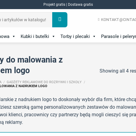
Projekt gratis | Dostawa gratis
KONTAKT@CINTAG
amowa
Kubki i butelki
Torby i plecaki
Parasole i pelery
y do malowania z
iem logo
Showing all 4 res
A
/
GADŻETY REKLAMOWE DO ROZRYWKI I SZKOŁY
/
LOWANIA Z NADRUKIEM LOGO
rskie z nadrukiem logo to doskonały wybór dla firm, które chc
jdziesz szeroką gamę personalizowanych zestawów do malowani
woi klienci, pracownicy czy partnerzy będą mogli cieszyć się 
mą reklamy.