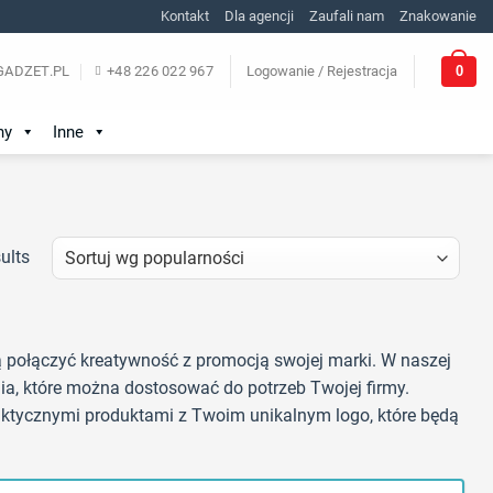
Kontakt
Dla agencji
Zaufali nam
Znakowanie
0
ADZET.PL
+48 226 022 967
Logowanie / Rejestracja
ny
Inne
ults
ą połączyć kreatywność z promocją swojej marki. W naszej
a, które można dostosować do potrzeb Twojej firmy.
praktycznymi produktami z Twoim unikalnym logo, które będą