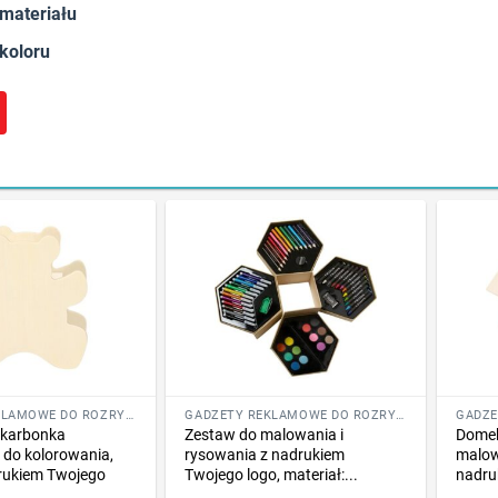
 materiału
 koloru
GADŻETY REKLAMOWE DO ROZRYWKI I SZKOŁY
GADŻETY REKLAMOWE DO ROZRYWKI I SZKOŁY
skarbonka
Zestaw do malowania i
Domek
 do kolorowania,
rysowania z nadrukiem
malowa
drukiem Twojego
Twojego logo, materiał:...
nadru