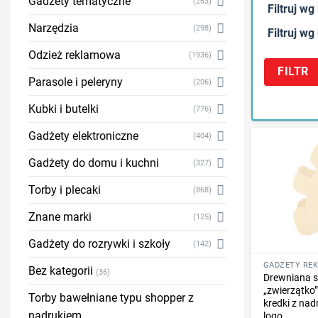
Gadżety tematyczne
(263)
Filtruj wg
Narzędzia
(298)
Filtruj wg
Odzież reklamowa
(1936)
FILTR
Parasole i peleryny
(206)
Kubki i butelki
(776)
Gadżety elektroniczne
(404)
Gadżety do domu i kuchni
(327)
Torby i plecaki
(868)
Znane marki
(125)
Gadżety do rozrywki i szkoły
(142)
Bez kategorii
(36)
Drewniana 
„zwierzątko”
Torby bawełniane typu shopper z
kredki z na
nadrukiem
logo,...