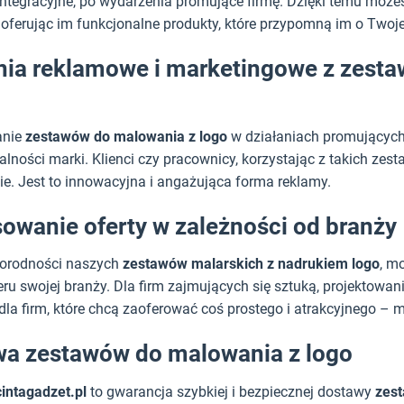
integracyjne, po wydarzenia promujące firmę. Dzięki temu może
 oferując im funkcjonalne produkty, które przypomną im o Twoje
nia reklamowe i marketingowe z zest
anie
zestawów do malowania z logo
w działaniach promujących 
ności marki. Klienci czy pracownicy, korzystając z takich zest
ie. Jest to innowacyjna i angażująca forma reklamy.
owanie oferty w zależności od branży
norodności naszych
zestawów malarskich z nadrukiem logo
, m
eru swojej branży. Dla firm zajmujących się sztuką, projekto
dla firm, które chcą zaoferować coś prostego i atrakcyjnego – 
a zestawów do malowania z logo
cintagadzet.pl
to gwarancja szybkiej i bezpiecznej dostawy
zes