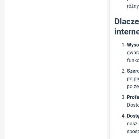
różny
Dlacze
intern
Wyso
gwara
funkc
Szer
po pr
po ze
Profe
Dosto
Dostę
nasz 
spos