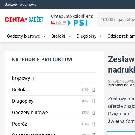
Skip
Gadżety reklamowe
to
Szukaj:
Cintapunto członkiem:
content
Gadżety biurowe
Breloki
Długopisy
Odzież rekl
Zestaw
KATEGORIE PRODUKTÓW
nadruk
brązowy
(1)
STRONA GŁÓWN
ZESTAWY DO MA
Breloki
(188)
Zestawy mala
Długopisy
(652)
ofercie zna
Gadżety biurowe
(338)
Dzięki nim T
świetną for
Podróż
(165)