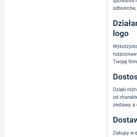
spotkania 
odbiorców,
Działa
logo
Wykorzyst
rozpoznawal
Twojej firm
Dostos
Dzięki róż
od charakt
zestawy, a 
Dostaw
Zakupy w