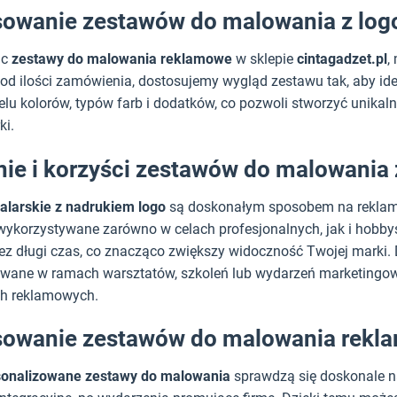
owanie zestawów do malowania z logo 
ąc
zestawy do malowania reklamowe
w sklepie
cintagadzet.pl
,
 od ilości zamówienia, dostosujemy wygląd zestawu tak, aby 
elu kolorów, typów farb i dodatków, co pozwoli stworzyć unikal
ki.
nie i korzyści zestawów do malowania 
larskie z nadrukiem logo
są doskonałym sposobem na reklamę f
ykorzystywane zarówno w celach profesjonalnych, jak i hobbyst
ez długi czas, co znacząco zwiększy widoczność Twojej marki
wane w ramach warsztatów, szkoleń lub wydarzeń marketingowy
h reklamowych.
owanie zestawów do malowania rekla
sonalizowane zestawy do malowania
sprawdzą się doskonale na