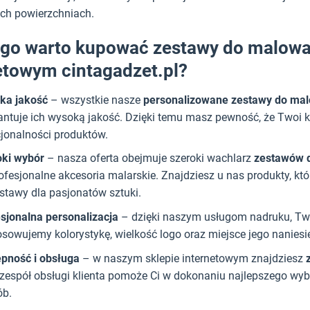
ch powierzchniach.
go warto kupować zestawy do malowan
etowym cintagadzet.pl?
ka jakość
– wszystkie nasze
personalizowane zestawy do ma
ntuje ich wysoką jakość. Dzięki temu masz pewność, że Twoi kl
jonalności produktów.
oki wybór
– nasza oferta obejmuje szeroki wachlarz
zestawów d
ofesjonalne akcesoria malarskie. Znajdziesz u nas produkty, k
stawy dla pasjonatów sztuki.
sjonalna personalizacja
– dzięki naszym usługom nadruku, Two
sowujemy kolorystykę, wielkość logo oraz miejsce jego nanies
pność i obsługa
– w naszym sklepie internetowym znajdziesz
zespół obsługi klienta pomoże Ci w dokonaniu najlepszego wyb
ób.