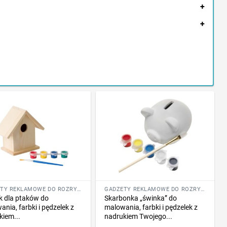
+
+
GADŻETY REKLAMOWE DO ROZRYWKI I SZKOŁY
GADŻETY REKLAMOWE DO ROZRYWKI I SZKOŁY
 dla ptaków do
Skarbonka „świnka” do
nia, farbki i pędzelek z
malowania, farbki i pędzelek z
kiem...
nadrukiem Twojego...