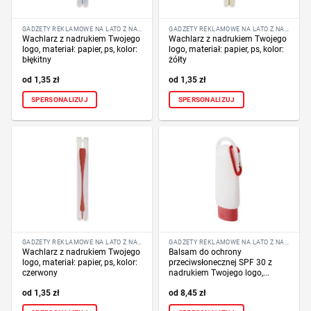
GADŻETY REKLAMOWE NA LATO Z NADRUKIEM LOGO
GADŻETY REKLAMOWE NA LATO Z NADRUKIEM LOGO
Wachlarz z nadrukiem Twojego
Wachlarz z nadrukiem Twojego
logo, materiał: papier, ps, kolor:
logo, materiał: papier, ps, kolor:
błękitny
żółty
1,35
zł
1,35
zł
SPERSONALIZUJ
SPERSONALIZUJ
GADŻETY REKLAMOWE NA LATO Z NADRUKIEM LOGO
GADŻETY REKLAMOWE NA LATO Z NADRUKIEM LOGO
Wachlarz z nadrukiem Twojego
Balsam do ochrony
logo, materiał: papier, ps, kolor:
przeciwsłonecznej SPF 30 z
czerwony
nadrukiem Twojego logo,...
1,35
zł
8,45
zł