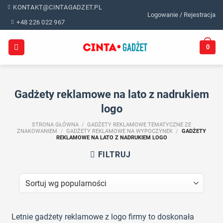
Skip
KONTAKT@CINTAGADZET.PL
Logowanie / Rejestracja
to
+48 226 022 967
content
0
Gadżety reklamowe na lato z nadrukiem
logo
STRONA GŁÓWNA
/
GADŻETY REKLAMOWE TEMATYCZNE ZE
ZNAKOWANIEM
/
GADŻETY REKLAMOWE NA WYPOCZYNEK
/
GADŻETY
REKLAMOWE NA LATO Z NADRUKIEM LOGO
FILTRUJ
Letnie gadżety reklamowe z logo firmy to doskonała