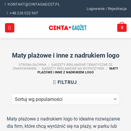
Skip
KONTAKT@CINTAGADZET.PL
Logowanie / Rejestracja
to
+48 226 022 967
content
0
Maty plażowe i inne z nadrukiem logo
STRONA GŁÓWNA
/
GADŻETY REKLAMOWE TEMATYCZNE ZE
ZNAKOWANIEM
/
GADŻETY REKLAMOWE NA WYPOCZYNEK
/
MATY
PLAŻOWE I INNE Z NADRUKIEM LOGO
FILTRUJ
Maty plażowe z nadrukiem logo to idealne rozwiązanie
dla firm, które chcą wyróżnić się na plaży, w parku lub