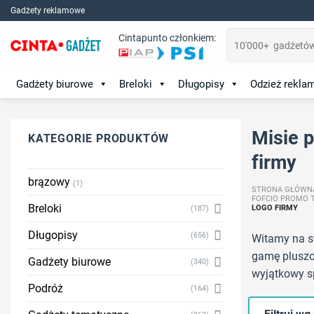
Skip
Gadżety reklamowe
to
Szukaj:
Cintapunto członkiem:
content
Gadżety biurowe
Breloki
Długopisy
Odzież rekl
Misie 
KATEGORIE PRODUKTÓW
firmy
brązowy
(1)
STRONA GŁÓWN
FOFCIO PROMO 
Breloki
LOGO FIRMY
(187)
Długopisy
(656)
Witamy na st
gamę pluszo
Gadżety biurowe
(340)
wyjątkowy s
Podróż
(164)