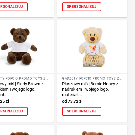
ERSONALIZUJ
SPERSONALIZUJ
GADŻETY FOFCIO PROMO TOYS ZE ZNAKOWANIEM
GADŻETY FOFCIO PROMO TOYS ZE ZNAKOWANIEM
owy miś | Siddy Brown z
Pluszowy miś | Bernie Honey z
kiem Twojego logo,
nadrukiem Twojego logo,
ał:...
materiał:...
,25
zł
73,72
zł
ERSONALIZUJ
SPERSONALIZUJ