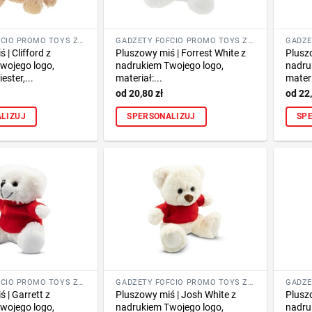
GADŻETY FOFCIO PROMO TOYS ZE ZNAKOWANIEM
GADŻETY FOFCIO PROMO TOYS ZE ZNAKOWANIEM
 | Clifford z
Pluszowy miś | Forrest White z
Plusz
wojego logo,
nadrukiem Twojego logo,
nadru
ester,...
materiał:...
materi
20,80
zł
22
LIZUJ
SPERSONALIZUJ
SP
GADŻETY FOFCIO PROMO TOYS ZE ZNAKOWANIEM
GADŻETY FOFCIO PROMO TOYS ZE ZNAKOWANIEM
 | Garrett z
Pluszowy miś | Josh White z
Plusz
wojego logo,
nadrukiem Twojego logo,
nadru