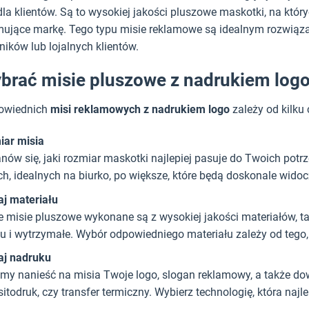
a klientów. Są to wysokiej jakości pluszowe maskotki, na który
omujące markę. Tego typu misie reklamowe są idealnym rozwiązan
ików lub lojalnych klientów.
brać misie pluszowe z nadrukiem log
owiednich
misi reklamowych z nadrukiem logo
zależy od kilku 
iar misia
nów się, jaki rozmiar maskotki najlepiej pasuje do Twoich potr
h, idealnych na biurko, po większe, które będą doskonale wido
j materiału
 misie pluszowe wykonane są z wysokiej jakości materiałów, ta
u i wytrzymałe. Wybór odpowiedniego materiału zależy od tego,
aj nadruku
y nanieść na misia Twoje logo, slogan reklamowy, a także dowo
 sitodruk, czy transfer termiczny. Wybierz technologię, która 