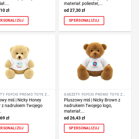
ał:...
materiał: poliester,...
,10
zł
27,30
zł
ERSONALIZUJ
SPERSONALIZUJ
GADŻETY FOFCIO PROMO TOYS ZE ZNAKOWANIEM
GADŻETY FOFCIO PROMO TOYS ZE ZNAKOWANIEM
owy miś | Nicky Honey
Pluszowy miś | Nicky Brown z
r z nadrukiem Twojego
nadrukiem Twojego logo,
.
materiał:...
,69
zł
26,43
zł
ERSONALIZUJ
SPERSONALIZUJ