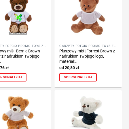
GADŻETY FOFCIO PROMO TOYS ZE ZNAKOWANIEM
GADŻETY FOFCIO PROMO TOYS ZE ZNAKOWANIEM
owy miś | Bernie Brown
Pluszowy miś | Forrest Brown z
r z nadrukiem Twojego
nadrukiem Twojego logo,
.
materiał:...
,76
zł
20,80
zł
ERSONALIZUJ
SPERSONALIZUJ