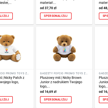
ester,...
materiał:...
materi
37,70
zł
48
LIZUJ
SPERSONALIZUJ
SP
GADŻETY FOFCIO PROMO TOYS ZE ZNAKOWANIEM
GADŻETY FOFCIO PROMO TOYS ZE ZNAKOWANIEM
 | Nicky Patch z
Pluszowy miś | Nicky Brown
Plusz
wojego logo,
Junior z nadrukiem Twojego
Junio
logo,...
logo,..
16,69
zł
16
LIZUJ
SPERSONALIZUJ
SP