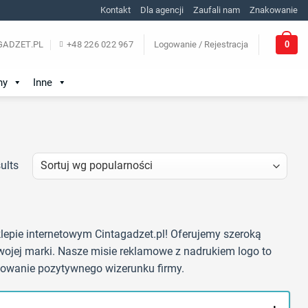
Kontakt
Dla agencji
Zaufali nam
Znakowanie
0
ADZET.PL
+48 226 022 967
Logowanie / Rejestracja
ny
Inne
ults
lepie internetowym Cintagadzet.pl! Oferujemy szeroką
ojej marki. Nasze misie reklamowe z nadrukiem logo to
dowanie pozytywnego wizerunku firmy.