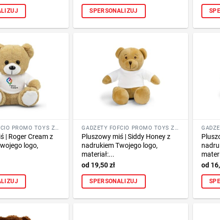
LIZUJ
SPERSONALIZUJ
SP
GADŻETY FOFCIO PROMO TOYS ZE ZNAKOWANIEM
GADŻETY FOFCIO PROMO TOYS ZE ZNAKOWANIEM
ś | Roger Cream z
Pluszowy miś | Siddy Honey z
Plusz
wojego logo,
nadrukiem Twojego logo,
nadru
materiał:...
materi
19,50
zł
16
LIZUJ
SPERSONALIZUJ
SP