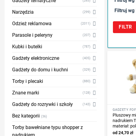
Filtruj wg
Gadżety tematyczne
(263)
Filtruj wg
Narzędzia
(299)
Odzież reklamowa
(2011)
FILTR
Parasole i peleryny
(207)
Kubki i butelki
(787)
Gadżety elektroniczne
(405)
Gadżety do domu i kuchni
(329)
Torby i plecaki
(880)
Znane marki
(128)
Gadżety do rozrywki i szkoły
(143)
Pluszowy mi
Bez kategorii
(36)
nadrukiem T
materiał: poli
Torby bawełniane typu shopper z
24,70
zł
nadrukiem