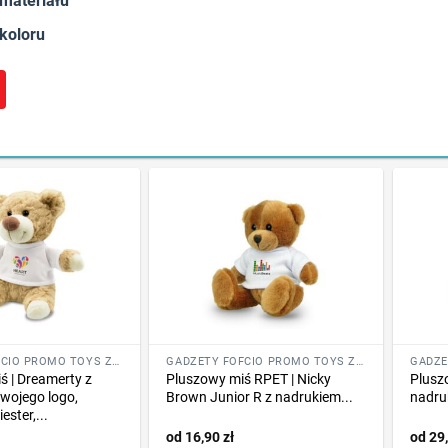
 materiału
 koloru
GADŻETY FOFCIO PROMO TOYS ZE ZNAKOWANIEM
GADŻETY FOFCIO PROMO TOYS ZE ZNAKOWANIEM
ś | Dreamerty z
Pluszowy miś RPET | Nicky
Plusz
wojego logo,
Brown Junior R z nadrukiem...
nadru
ester,...
16,90
zł
29