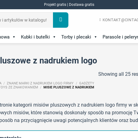
Projekt gratis | Dostawa gratis
KONTAKT@CINTAG
amowa
Kubki i butelki
Torby i plecaki
Parasole i pelery
pluszowe z nadrukiem logo
Showing all 25 res
A
/
ZNANE MARKI Z NADRUKIEM LOGO FIRMY
/
GADŻETY
TOYS ZE ZNAKOWANIEM
/
MISIE PLUSZOWE Z NADRUKIEM
ronie kategorii misiów pluszowych z nadrukiem logo firmy w sk
wych misiów, które stanowią doskonały sposób na promocję Tw
posób na przyciągnięcie uwagi potencjalnych klientów oraz bu