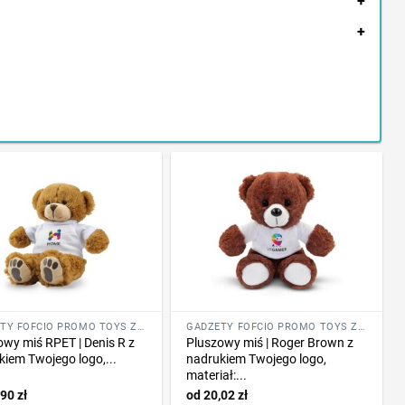
+
+
GADŻETY FOFCIO PROMO TOYS ZE ZNAKOWANIEM
GADŻETY FOFCIO PROMO TOYS ZE ZNAKOWANIEM
owy miś RPET | Denis R z
Pluszowy miś | Roger Brown z
kiem Twojego logo,...
nadrukiem Twojego logo,
materiał:...
,90
zł
20,02
zł