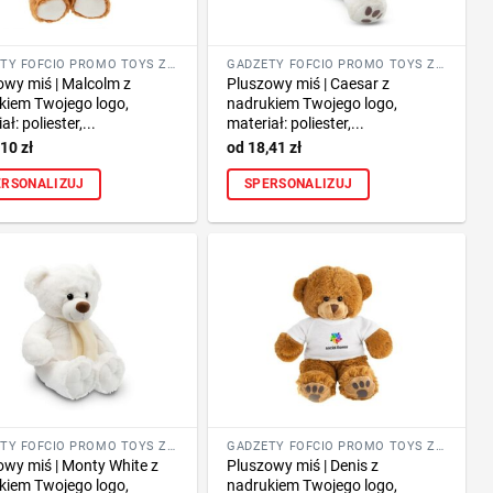
GADŻETY FOFCIO PROMO TOYS ZE ZNAKOWANIEM
GADŻETY FOFCIO PROMO TOYS ZE ZNAKOWANIEM
owy miś | Malcolm z
Pluszowy miś | Caesar z
kiem Twojego logo,
nadrukiem Twojego logo,
ał: poliester,...
materiał: poliester,...
,10
zł
18,41
zł
ERSONALIZUJ
SPERSONALIZUJ
GADŻETY FOFCIO PROMO TOYS ZE ZNAKOWANIEM
GADŻETY FOFCIO PROMO TOYS ZE ZNAKOWANIEM
owy miś | Monty White z
Pluszowy miś | Denis z
kiem Twojego logo,
nadrukiem Twojego logo,