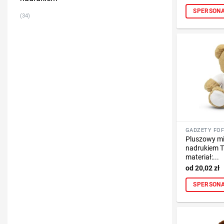
SPERSONA
(34)
Pluszowy mi
nadrukiem T
materiał:...
20,02
zł
SPERSONA