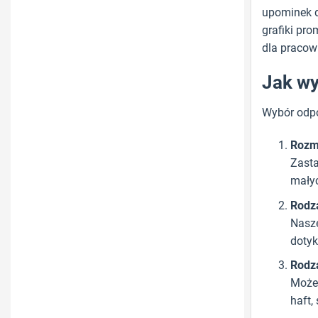
upominek dl
grafiki pr
dla pracown
Jak wy
Wybór odp
Rozm
Zasta
małyc
Rodza
Nasze
dotyk
Rodz
Możem
haft,