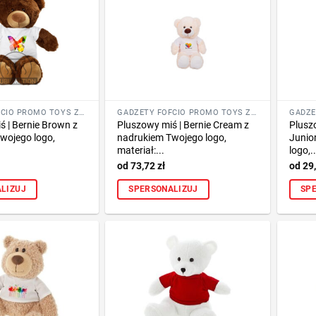
GADŻETY FOFCIO PROMO TOYS ZE ZNAKOWANIEM
GADŻETY FOFCIO PROMO TOYS ZE ZNAKOWANIEM
 | Bernie Brown z
Pluszowy miś | Bernie Cream z
Plusz
wojego logo,
nadrukiem Twojego logo,
Junio
materiał:...
logo,..
73,72
zł
29
LIZUJ
SPERSONALIZUJ
SP