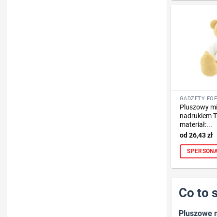
Pluszowy mi
nadrukiem T
materiał:...
26,43
zł
SPERSONA
Co to 
Pluszowe m