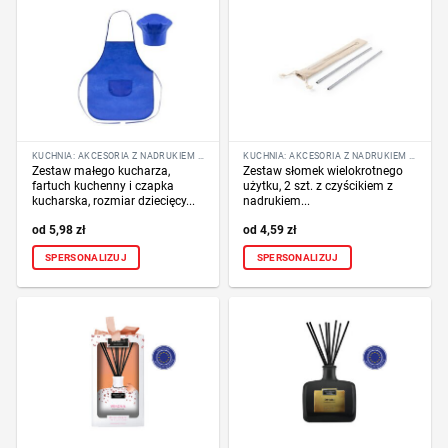
KUCHNIA: AKCESORIA Z NADRUKIEM LOGO
KUCHNIA: AKCESORIA Z NADRUKIEM LOGO
Zestaw małego kucharza,
Zestaw słomek wielokrotnego
fartuch kuchenny i czapka
użytku, 2 szt. z czyścikiem z
kucharska, rozmiar dziecięcy...
nadrukiem...
5,98
zł
4,59
zł
SPERSONALIZUJ
SPERSONALIZUJ