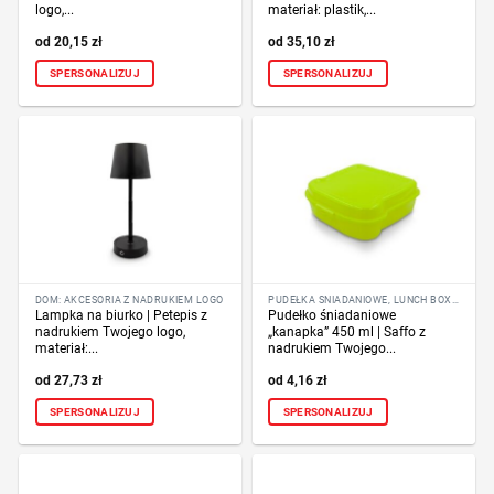
logo,...
materiał: plastik,...
20,15
zł
35,10
zł
SPERSONALIZUJ
SPERSONALIZUJ
DOM: AKCESORIA Z NADRUKIEM LOGO
PUDEŁKA ŚNIADANIOWE, LUNCH BOX Z NADRUKIEM LOGO
Lampka na biurko | Petepis z
Pudełko śniadaniowe
nadrukiem Twojego logo,
„kanapka” 450 ml | Saffo z
materiał:...
nadrukiem Twojego...
27,73
zł
4,16
zł
SPERSONALIZUJ
SPERSONALIZUJ