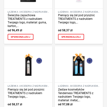
ŁAZIENKA: AKCESORIA Z NADRUKIEM LOGO
ŁAZIENKA: AKCESORIA Z NADRUKIEM LOGO
Świeczka zapachowa
Pieniący się żel pod prysznic
TREATMENTS z nadrukiem
TREATMENTS z nadrukiem
Twojego logo, materiał: guma,
Twojego logo,...
karton,...
96,49
zł
58,37
zł
SPERSONALIZUJ
SPERSONALIZUJ
ŁAZIENKA: AKCESORIA Z NADRUKIEM LOGO
ŁAZIENKA: AKCESORIA Z NADRUKIEM LOGO
Pieniący się żel pod prysznic
Zestaw kosmetyków
TREATMENTS z nadrukiem
Tenderness TREATMENTS z
Twojego logo,...
nadrukiem Twojego logo,
materiał: metal,...
58,37
zł
97,08
zł