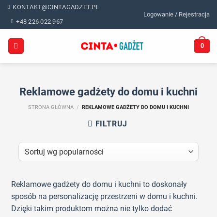
Skip
KONTAKT@CINTAGADZET.PL
Logowanie / Rejestracja
to
+48 226 022 967
content
0
Reklamowe gadżety do domu i kuchni
STRONA GŁÓWNA
/
REKLAMOWE GADŻETY DO DOMU I KUCHNI
FILTRUJ
Reklamowe gadżety do domu i kuchni to doskonały
sposób na personalizację przestrzeni w domu i kuchni.
Dzięki takim produktom można nie tylko dodać