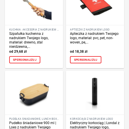
KUCHNIA: AKCESORIA Z NADRUKIEM LOGO
APTECZKI Z NADRUKIEM LOGO
Szpatułka kuchenna z
Apteczka z nadrukiem Twojego
nadrukiem Twojego logo,
logo, materiał: pvc, pet, non-
materiał: drewno, stal
woven, pe,...
nierdzewna,...
29,68
zł
18,38
zł
SPERSONALIZUJ
SPERSONALIZUJ
PUDEŁKA ŚNIADANIOWE, LUNCH BOX Z NADRUKIEM LOGO
KORKOCIĄGI Z NADRUKIEM LOGO
Pudełko śniadaniowe 900 ml |
Elektryczny korkociąg | Londal z
Loes z nadrukiem Twojego
nadrukiem Twojego logo,