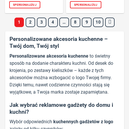
SPERSONALIZUJ
SPERSONALIZUJ
1
2
3
4
…
8
9
10
Personalizowane akcesoria kuchenne –
Twój dom, Twój styl
Personalizowane akcesoria kuchenne
to świetny
sposób na dodanie charakteru kuchni. Od desek do
krojenia, po zestawy kieliszków – każde z tych
akcesoriów można wzbogacić o logo Twojej firmy.
Dzięki temu, nawet codzienne czynności stają się
wyjątkowe, a Twoja marka zostaje zapamiętana.
Jak wybrać reklamowe gadżety do domu i
kuchni?
Wybór odpowiednich
kuchennych gadżetów z logo
zależy od kilku czynników: