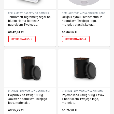
REKLAMOWE GADŻETY DO DOMU I KUCHNI
DOM: AKCESORIA Z NADRUKIEM LOGO
Termometr, higrometr, zegar na
Czujnik dymu Brennenstuhl z
biurko Hama Borneo z
nadrukiem Twojego logo,
nadrukiem Twojego...
materiał: plastik, kolor:...
42,81
zł
34,06
zł
SPERSONALIZUJ
SPERSONALIZUJ
KUCHNIA: AKCESORIA Z NADRUKIEM LOGO
KUCHNIA: AKCESORIA Z NADRUKIEM LOGO
Pojemnik na kawę 1000g
Pojemnik na kawę 500g Xavax
Xavax z nadrukiem Twojego
z nadrukiem Twojego logo,
logo, materiał:...
materiał:...
95,27
zł
76,20
zł