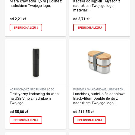
Miara krawiecka 1,5 m | Coline z
Kaczka do kąpieli | Alysson z
nadrukiem Twojego logo,...
nadrukiem Twojego logo,
materiał:...
2,21
zł
3,71
zł
SPERSONALIZUJ
SPERSONALIZUJ
KORKOCIĄGI Z NADRUKIEM LOGO
PUDEŁKA ŚNIADANIOWE, LUNCH BOX Z NADRUKIEM LOGO
Elektryczny korkociąg do wina
Lunchbox, pudełko śniadaniowe
na USB Vino z nadrukiem
Black+Blum Double Bento z
Twojego...
nadrukiem Twojego logo,...
55,80
zł
211,55
zł
SPERSONALIZUJ
SPERSONALIZUJ