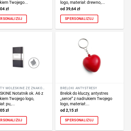
kiem Twojego...
logo, materiał: drewno,...
,04
zł
39,64
zł
ERSONALIZUJ
SPERSONALIZUJ
GADŻETY MOLESKINE ZE ZNAKOWANIEM
BRELOKI ANTYSTRESY
KINE Notatnik ok. A6 z
Brelok do kluczy, antystres
kiem Twojego logo,
„serce” z nadrukiem Twojego
ał: pu,...
logo, materiał:...
,05
zł
2,15
zł
ERSONALIZUJ
SPERSONALIZUJ