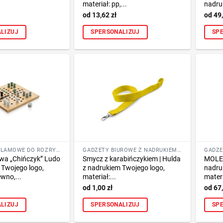
materiał: pp,...
nadru
13,62
zł
49
LIZUJ
SPERSONALIZUJ
SP
GADŻETY REKLAMOWE DO ROZRYWKI I SZKOŁY
GADŻETY BIUROWE Z NADRUKIEM LOGO FIRMY
wa „Chińczyk” Ludo
Smycz z karabińczykiem | Hulda
MOLES
 Twojego logo,
z nadrukiem Twojego logo,
nadru
ewno,...
materiał:...
materi
1,00
zł
67
LIZUJ
SPERSONALIZUJ
SP