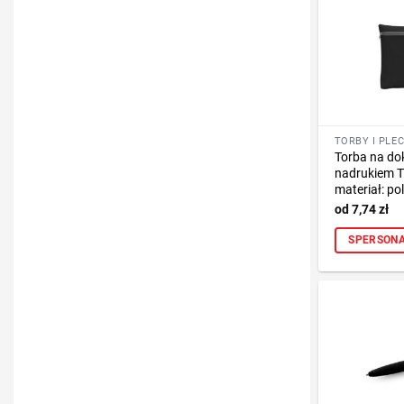
Torba na do
nadrukiem T
materiał: poli
7,74
zł
SPERSONA