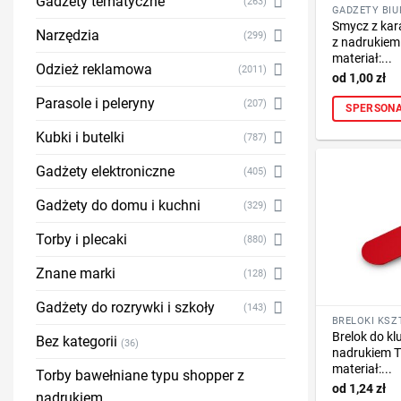
Gadżety tematyczne
(263)
Smycz z kar
Narzędzia
(299)
z nadrukiem
materiał:...
Odzież reklamowa
(2011)
1,00
zł
Parasole i peleryny
(207)
SPERSONA
Kubki i butelki
(787)
Gadżety elektroniczne
(405)
Gadżety do domu i kuchni
(329)
Torby i plecaki
(880)
Znane marki
(128)
Gadżety do rozrywki i szkoły
(143)
BRELOKI KSZ
Brelok do klu
Bez kategorii
(36)
nadrukiem T
materiał:...
Torby bawełniane typu shopper z
1,24
zł
nadrukiem