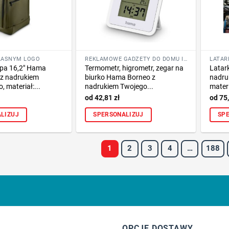
WŁASNYM LOGO
REKLAMOWE GADŻETY DO DOMU I KUCHNI
opa 16,2″ Hama
Termometr, higrometr, zegar na
Latar
 z nadrukiem
biurko Hama Borneo z
nadru
, materiał:...
nadrukiem Twojego...
materi
42,81
zł
75
LIZUJ
SPERSONALIZUJ
SP
1
2
3
4
…
188
OPCJE DOSTAWY