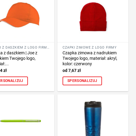
CZAPKI Z DASZKIEM Z LOGO FIRMY
CZAPKI ZIMOWE Z LOGO FIRMY
a z daszkiem | Joe z
Czapka zimowa z nadrukiem
kiem Twojego logo,
Twojego logo, materiał: akryl,
ał:...
kolor: czerwony
54
zł
7,67
zł
ERSONALIZUJ
SPERSONALIZUJ