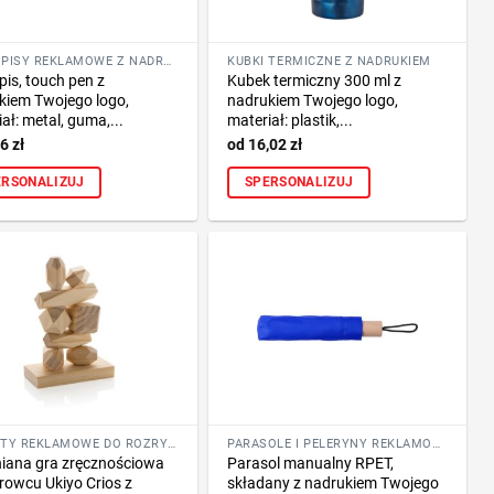
DŁUGOPISY REKLAMOWE Z NADRUKIEM LOGO FIRMY
KUBKI TERMICZNE Z NADRUKIEM
pis, touch pen z
Kubek termiczny 300 ml z
kiem Twojego logo,
nadrukiem Twojego logo,
ał: metal, guma,...
materiał: plastik,...
76
zł
16,02
zł
ERSONALIZUJ
SPERSONALIZUJ
GADŻETY REKLAMOWE DO ROZRYWKI I SZKOŁY
PARASOLE I PELERYNY REKLAMOWE Z NADRUKIEM LOGO
iana gra zręcznościowa
Parasol manualny RPET,
rowcu Ukiyo Crios z
składany z nadrukiem Twojego