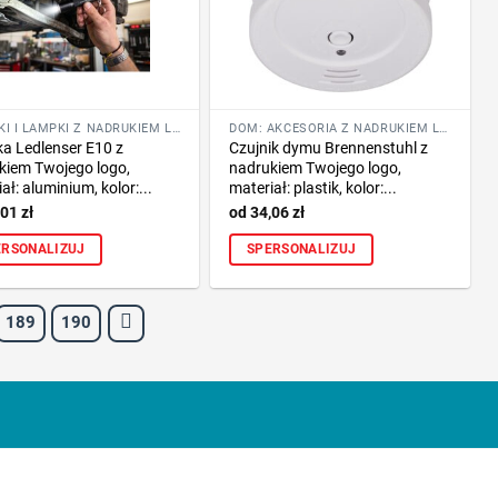
LATARKI I LAMPKI Z NADRUKIEM LOGO FIRMY
DOM: AKCESORIA Z NADRUKIEM LOGO
ka Ledlenser E10 z
Czujnik dymu Brennenstuhl z
kiem Twojego logo,
nadrukiem Twojego logo,
ał: aluminium, kolor:...
materiał: plastik, kolor:...
,01
zł
34,06
zł
ERSONALIZUJ
SPERSONALIZUJ
189
190