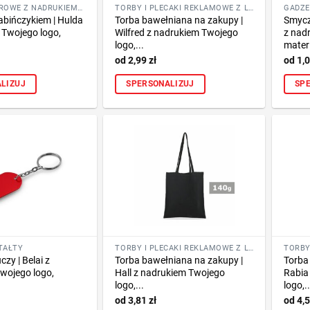
GADŻETY BIUROWE Z NADRUKIEM LOGO FIRMY
TORBY I PLECAKI REKLAMOWE Z LOGO FIRMY
abińczykiem | Hulda
Torba bawełniana na zakupy |
Smycz
 Twojego logo,
Wilfred z nadrukiem Twojego
z nad
logo,...
materi
2,99
zł
1,
LIZUJ
SPERSONALIZUJ
SP
TAŁTY
TORBY I PLECAKI REKLAMOWE Z LOGO FIRMY
czy | Belai z
Torba bawełniana na zakupy |
Torba
wojego logo,
Hall z nadrukiem Twojego
Rabia
logo,...
logo,..
3,81
zł
4,