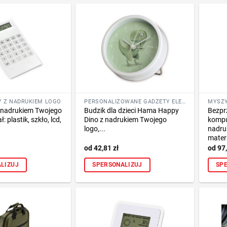
Y Z NADRUKIEM LOGO
PERSONALIZOWANE GADŻETY ELEKTRONICZNE
z nadrukiem Twojego
Budzik dla dzieci Hama Happy
Bezp
: plastik, szkło, lcd,
Dino z nadrukiem Twojego
komp
logo,...
nadru
materi
42,81
zł
97
LIZUJ
SPERSONALIZUJ
SP