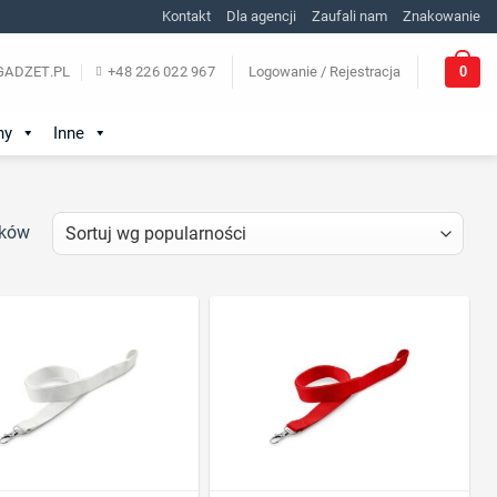
Kontakt
Dla agencji
Zaufali nam
Znakowanie
0
ADZET.PL
+48 226 022 967
Logowanie / Rejestracja
ny
Inne
ików