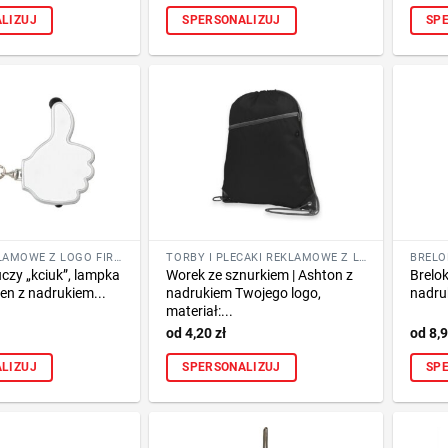
LIZUJ
SPERSONALIZUJ
SP
BRELOKI REKLAMOWE Z LOGO FIRMY
TORBY I PLECAKI REKLAMOWE Z LOGO FIRMY
uczy „kciuk”, lampka
Worek ze sznurkiem | Ashton z
Brelok
en z nadrukiem...
nadrukiem Twojego logo,
nadru
materiał:...
4,20
zł
8,
LIZUJ
SPERSONALIZUJ
SP