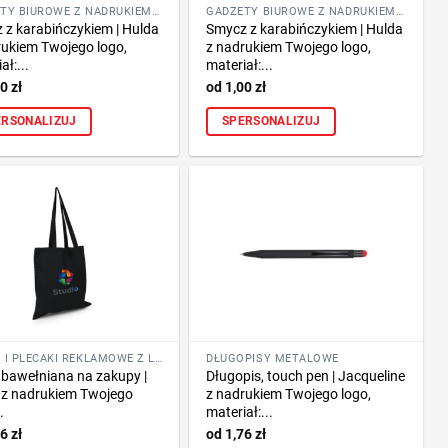
GADŻETY BIUROWE Z NADRUKIEM LOGO FIRMY
GADŻETY BIUROWE Z NADRUKIEM LOGO FIRMY
 z karabińczykiem | Hulda
Smycz z karabińczykiem | Hulda
rukiem Twojego logo,
z nadrukiem Twojego logo,
ał:...
materiał:...
00
zł
1,00
zł
ERSONALIZUJ
SPERSONALIZUJ
TORBY I PLECAKI REKLAMOWE Z LOGO FIRMY
DŁUGOPISY METALOWE
 bawełniana na zakupy |
Długopis, touch pen | Jacqueline
 z nadrukiem Twojego
z nadrukiem Twojego logo,
.
materiał:...
56
zł
1,76
zł