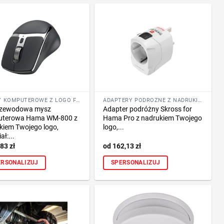
MYSZY KOMPUTEROWE Z LOGO FIRMY
ADAPTERY PODRÓŻNE Z NADRUKIEM LOGO
rzewodowa mysz
Adapter podróżny Skross for
uterowa Hama WM-800 z
Hama Pro z nadrukiem Twojego
kiem Twojego logo,
logo,...
ał:...
,83
zł
162,13
zł
ERSONALIZUJ
SPERSONALIZUJ