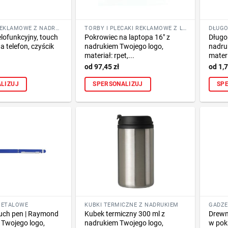
DŁUGOPISY REKLAMOWE Z NADRUKIEM LOGO FIRMY
TORBY I PLECAKI REKLAMOWE Z LOGO FIRMY
lofunkcyjny, touch
Pokrowiec na laptopa 16″ z
Długo
a telefon, czyścik
nadrukiem Twojego logo,
nadru
materiał: rpet,...
materi
97,45
zł
1,
LIZUJ
SPERSONALIZUJ
SP
METALOWE
KUBKI TERMICZNE Z NADRUKIEM
ouch pen | Raymond
Kubek termiczny 300 ml z
Drewn
 Twojego logo,
nadrukiem Twojego logo,
w pok