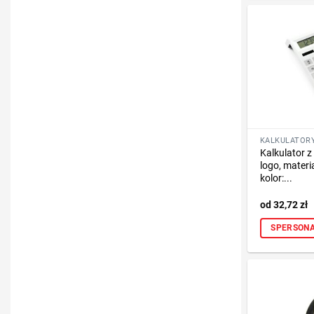
KALKULATOR
Kalkulator 
logo, materiał
kolor:...
32,72
zł
SPERSONA