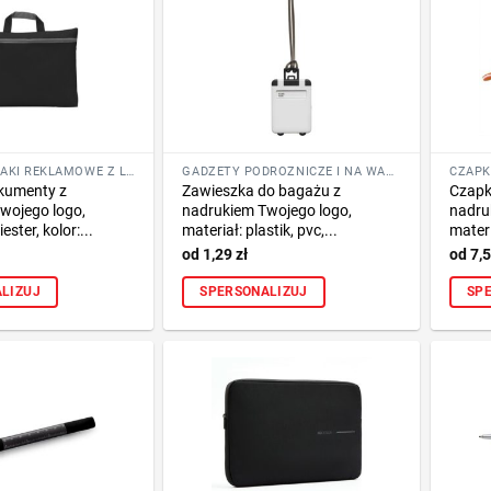
TORBY I PLECAKI REKLAMOWE Z LOGO FIRMY
GADŻETY PODRÓŻNICZE I NA WAKACJE
kumenty z
Zawieszka do bagażu z
Czapk
wojego logo,
nadrukiem Twojego logo,
nadru
ester, kolor:...
materiał: plastik, pvc,...
materi
1,29
zł
7,
LIZUJ
SPERSONALIZUJ
SP