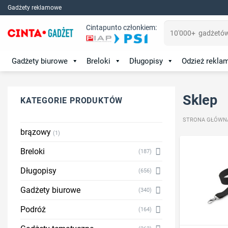
Skip
Gadżety reklamowe
to
Szukaj:
Cintapunto członkiem:
content
Gadżety biurowe
Breloki
Długopisy
Odzież rekl
Sklep
KATEGORIE PRODUKTÓW
STRONA GŁÓWN
brązowy
(1)
Breloki
(187)
Długopisy
(656)
Gadżety biurowe
(340)
Podróż
(164)