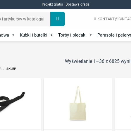
Projekt gratis | Dostawa gratis
KONTAKT@CINTAG
amowa
Kubki i butelki
Torby i plecaki
Parasole i pelery
Wyświetlanie 1–36 z 6825 wyn
A
/
SKLEP