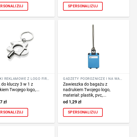
ERSONALIZUJ
SPERSONALIZUJ
BRELOKI REKLAMOWE Z LOGO FIRMY
GADŻETY PODRÓŻNICZE I NA WAKACJE
 do kluczy 3 w 1 z
Zawieszka do bagażu z
kiem Twojego logo,...
nadrukiem Twojego logo,
materiał: plastik, pvc,...
97
zł
1,29
zł
ERSONALIZUJ
SPERSONALIZUJ