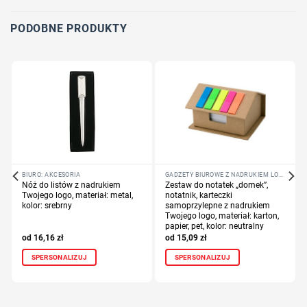
Dodaj tekst lub logo
PODOBNE PRODUKTY
BIURO: AKCESORIA
GADŻETY BIUROWE Z NADRUKIEM LOGO FIRMY
Nóż do listów z nadrukiem
Zestaw do notatek „domek”,
Twojego logo, materiał: metal,
notatnik, karteczki
kolor: srebrny
samoprzylepne z nadrukiem
Twojego logo, materiał: karton,
papier, pet, kolor: neutralny
16,16
zł
15,09
zł
SPERSONALIZUJ
SPERSONALIZUJ