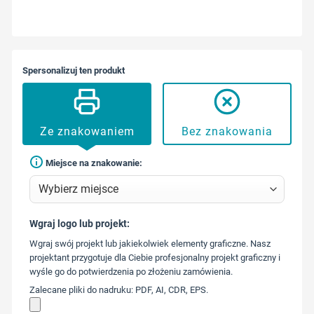
Spersonalizuj ten produkt
Ze znakowaniem
Bez znakowania
Miejsce na znakowanie:
Wgraj logo lub projekt:
573 568
Wgraj swój projekt lub jakiekolwiek elementy graficzne. Nasz
217
projektant przygotuje dla Ciebie profesjonalny projekt graficzny i
wyśle go do potwierdzenia po złożeniu zamówienia.
Zalecane pliki do nadruku: PDF, AI, CDR, EPS.