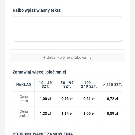
I/albo wpisz wiasny tekst:
+ dodaj kolejne znakowanie
Zamawiaj więcej, płać mniej
10 - 49
50 - 99
100 -
NAKŁAD
> 250 SZT.
SZT.
SZT.
249 SZT.
Cena
1,00
zł
0,93
zł
0,81
zł
0,72
zł
netto
Cena
1,23
zł
1,14
zł
1,00
zł
0,89
zł
brutto
PODSUMOWANIE ZAMÓWIENIA