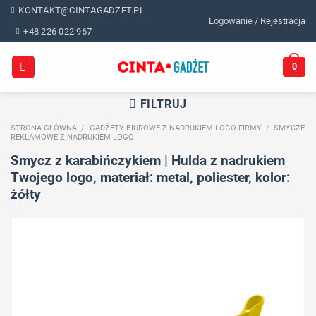
Skip
KONTAKT@CINTAGADZET.PL
Logowanie / Rejestracja
to
+48 226 022 967
content
0
FILTRUJ
STRONA GŁÓWNA
/
GADŻETY BIUROWE Z NADRUKIEM LOGO FIRMY
/
SMYCZE
REKLAMOWE Z NADRUKIEM LOGO
Smycz z karabińczykiem | Hulda z nadrukiem
Twojego logo, materiał: metal, poliester, kolor:
żółty