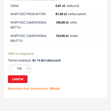
CENA:
0,81
zł
, netto/szt
WARTOŚĆ PRODUKTÓW:
81,00
zł
, netto/całość
WARTOŚĆ ZAMÓWIENIA,
100,00
zł
, netto
NETTO:
WARTOŚĆ ZAMÓWIENIA,
123,00
zł
, brutto
BRUTTO:
5889 w magazynie
Termin realizacji:
do 14 dni roboczych
ilość Smycz z karabińczykiem | Hulda z nadrukiem Twojego logo, materiał: metal,
ZAMÓW
Minimalna ilość zamówienia:
100 szt
Wybierz pozycję nadruku
Określ technologię druku