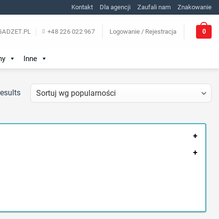
Kontakt
Dla agencji
Zaufali nam
Znakowanie
0
ADZET.PL
+48 226 022 967
Logowanie / Rejestracja
ny
Inne
esults
+
+