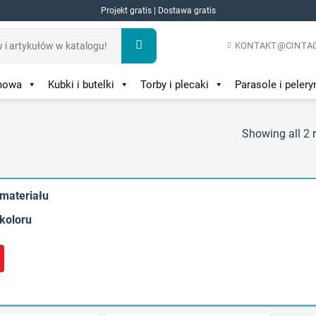
Projekt gratis | Dostawa gratis
KONTAKT@CINTAG
amowa
Kubki i butelki
Torby i plecaki
Parasole i pelery
Showing all 2 r
 materiału
 koloru