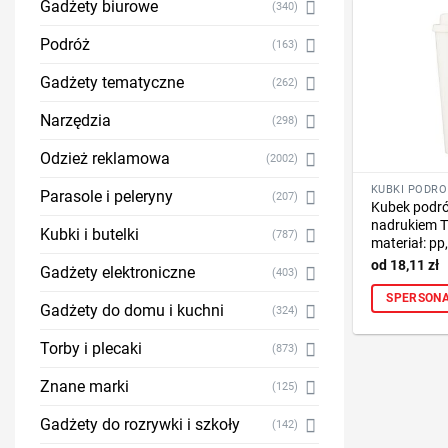
Gadżety biurowe
(340)
Podróż
(163)
Gadżety tematyczne
(262)
Narzędzia
(298)
Odzież reklamowa
(2002)
KUBKI PODRÓ
Parasole i peleryny
(207)
Kubek podró
nadrukiem T
Kubki i butelki
(787)
materiał: pp,
18,11
zł
Gadżety elektroniczne
(403)
SPERSONA
Gadżety do domu i kuchni
(324)
Torby i plecaki
(873)
Znane marki
(125)
Gadżety do rozrywki i szkoły
(142)