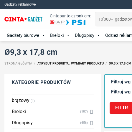
Skip
Gadżety reklamowe
to
Szukaj:
Cintapunto członkiem:
content
Gadżety biurowe
Breloki
Długopisy
Odzież rekl
Ø9,3 x 17,8 cm
STRONA GŁÓWNA
/
ATRYBUT PRODUKTU: WYMIARY PRODUKTU
/
Ø9,3 X 17,8 CM
Filtruj wg
KATEGORIE PRODUKTÓW
Filtruj wg
brązowy
(1)
FILTR
Breloki
(187)
Długopisy
(656)