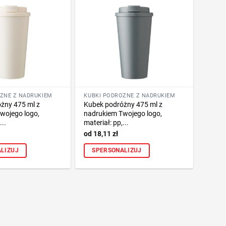
ŻNE Z NADRUKIEM
KUBKI PODRÓŻNE Z NADRUKIEM
żny 475 ml z
Kubek podróżny 475 ml z
wojego logo,
nadrukiem Twojego logo,
...
materiał: pp,...
18,11
zł
LIZUJ
SPERSONALIZUJ