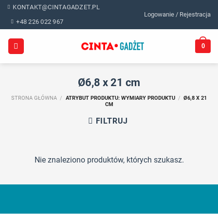
Skip
KONTAKT@CINTAGADZET.PL
Logowanie / Rejestracja
to
+48 226 022 967
content
0
Ø6,8 x 21 cm
STRONA GŁÓWNA
/
ATRYBUT PRODUKTU: WYMIARY PRODUKTU
/
Ø6,8 X 21
CM
FILTRUJ
Nie znaleziono produktów, których szukasz.