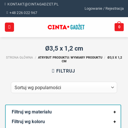
Skip
KONTAKT@CINTAGADZET.PL
Logowanie / Rejestracja
to
+48 226 022 967
content
0
Ø3,5 x 1,2 cm
STRONA GŁÓWNA
/
ATRYBUT PRODUKTU: WYMIARY PRODUKTU
/
Ø3,5 X 1,2
CM
FILTRUJ
Filtruj wg materiału
+
Filtruj wg koloru
+