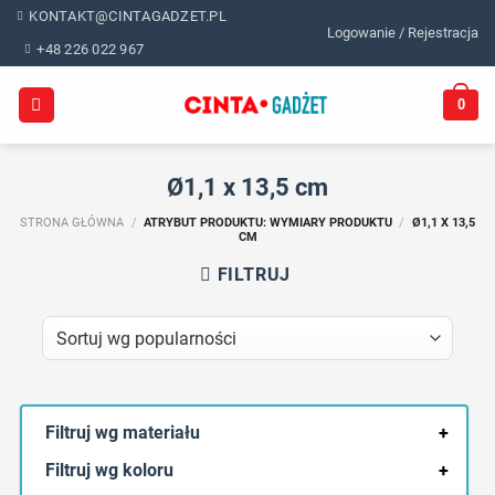
Skip
KONTAKT@CINTAGADZET.PL
Logowanie / Rejestracja
to
+48 226 022 967
content
0
Ø1,1 x 13,5 cm
STRONA GŁÓWNA
/
ATRYBUT PRODUKTU: WYMIARY PRODUKTU
/
Ø1,1 X 13,5
CM
FILTRUJ
Filtruj wg materiału
+
Filtruj wg koloru
+