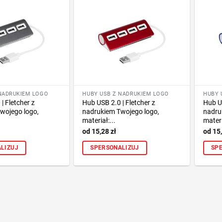
NADRUKIEM LOGO
HUBY USB Z NADRUKIEM LOGO
HUBY 
| Fletcher z
Hub USB 2.0 | Fletcher z
Hub US
wojego logo,
nadrukiem Twojego logo,
nadru
materiał:...
materi
15,28
zł
15
LIZUJ
SPERSONALIZUJ
SP