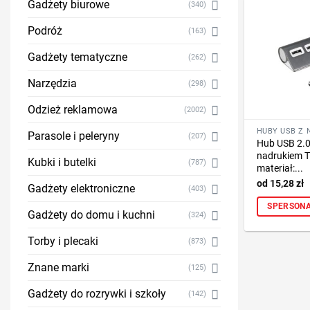
Gadżety biurowe
(340)
Podróż
(163)
Gadżety tematyczne
(262)
Narzędzia
(298)
Odzież reklamowa
(2002)
HUBY USB Z 
Parasole i peleryny
(207)
Hub USB 2.0 
nadrukiem T
Kubki i butelki
(787)
materiał:...
15,28
zł
Gadżety elektroniczne
(403)
SPERSONA
Gadżety do domu i kuchni
(324)
Torby i plecaki
(873)
Znane marki
(125)
Gadżety do rozrywki i szkoły
(142)