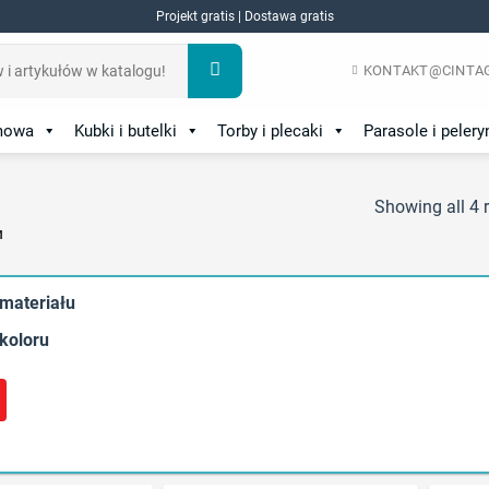
Projekt gratis | Dostawa gratis
KONTAKT@CINTAG
amowa
Kubki i butelki
Torby i plecaki
Parasole i pelery
Showing all 4 r
M
 materiału
 koloru