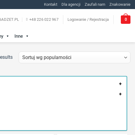
Kontakt
Dla agencji
Zaufali nam
Znakowanie
0
ADZET.PL
+48 226 022 967
Logowanie / Rejestracja
ny
Inne
esults
+
+