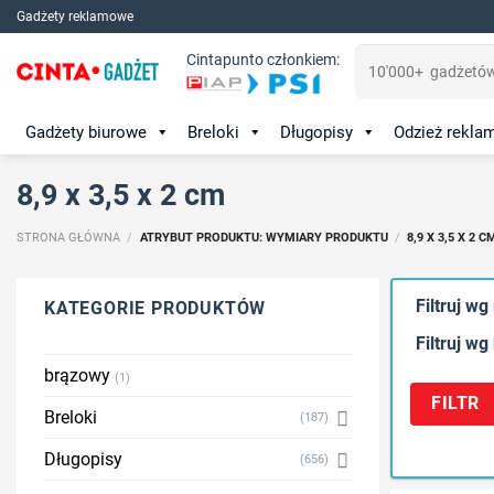
Skip
Gadżety reklamowe
to
Szukaj:
Cintapunto członkiem:
content
Gadżety biurowe
Breloki
Długopisy
Odzież rekl
8,9 x 3,5 x 2 cm
STRONA GŁÓWNA
/
ATRYBUT PRODUKTU: WYMIARY PRODUKTU
/
8,9 X 3,5 X 2 C
Filtruj wg
KATEGORIE PRODUKTÓW
Filtruj wg
brązowy
(1)
FILTR
Breloki
(187)
Długopisy
(656)