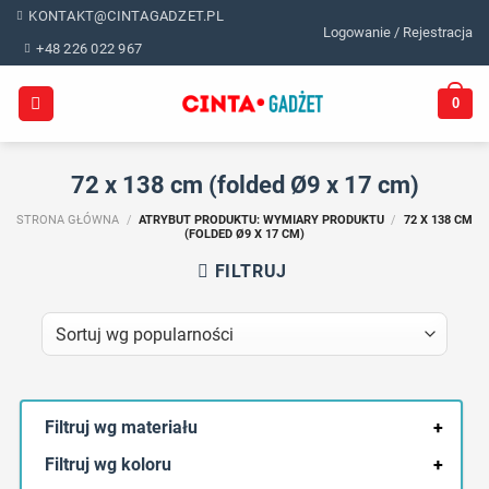
Skip
KONTAKT@CINTAGADZET.PL
Logowanie / Rejestracja
to
+48 226 022 967
content
0
72 x 138 cm (folded Ø9 x 17 cm)
STRONA GŁÓWNA
/
ATRYBUT PRODUKTU: WYMIARY PRODUKTU
/
72 X 138 CM
(FOLDED Ø9 X 17 CM)
FILTRUJ
Filtruj wg materiału
+
Filtruj wg koloru
+