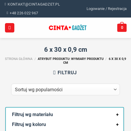
Skip
KONTAKT@CINTAGADZET.PL
Logowanie / Rejestracja
to
+48 226 022 967
content
0
6 x 30 x 0,9 cm
STRONA GŁÓWNA
/
ATRYBUT PRODUKTU: WYMIARY PRODUKTU
/
6 X 30 X 0,9
CM
FILTRUJ
Filtruj wg materiału
+
Filtruj wg koloru
+