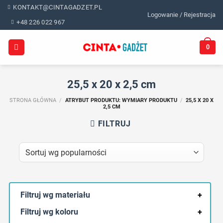
Skip
KONTAKT@CINTAGADZET.PL
Logowanie / Rejestracja
to
+48 226 022 967
content
0
25,5 x 20 x 2,5 cm
STRONA GŁÓWNA
/
ATRYBUT PRODUKTU: WYMIARY PRODUKTU
/
25,5 X 20 X
2,5 CM
FILTRUJ
Filtruj wg materiału
+
Filtruj wg koloru
+