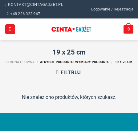
Skip
KONTAKT@CINTAGADZET.PL
Logowanie / Rejestracja
to
+48 226 022 967
content
0
19 x 25 cm
STRONA GŁÓWNA
/
ATRYBUT PRODUKTU: WYMIARY PRODUKTU
/
19 X 25 CM
FILTRUJ
Nie znaleziono produktów, których szukasz.