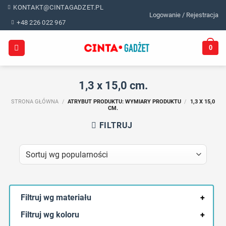
Skip
KONTAKT@CINTAGADZET.PL
Logowanie / Rejestracja
to
+48 226 022 967
content
0
1,3 x 15,0 cm.
STRONA GŁÓWNA
/
ATRYBUT PRODUKTU: WYMIARY PRODUKTU
/
1,3 X 15,0
CM.
FILTRUJ
Filtruj wg materiału
+
Filtruj wg koloru
+