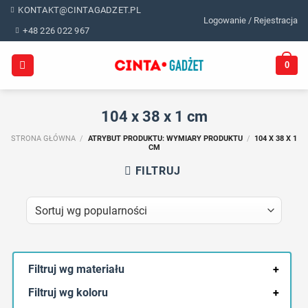
Skip
KONTAKT@CINTAGADZET.PL
Logowanie / Rejestracja
to
+48 226 022 967
content
0
104 x 38 x 1 cm
STRONA GŁÓWNA
/
ATRYBUT PRODUKTU: WYMIARY PRODUKTU
/
104 X 38 X 1
CM
FILTRUJ
Filtruj wg materiału
+
Filtruj wg koloru
+