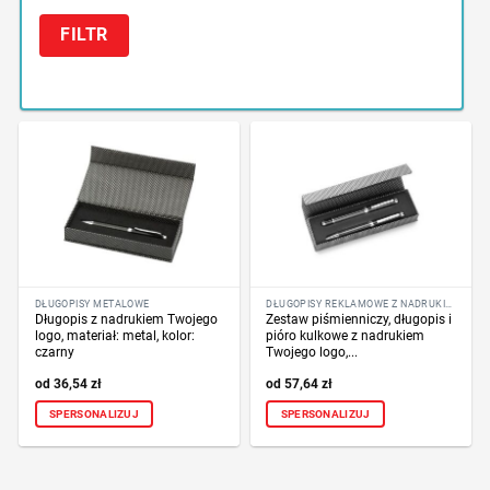
FILTR
DŁUGOPISY METALOWE
DŁUGOPISY REKLAMOWE Z NADRUKIEM LOGO FIRMY
Długopis z nadrukiem Twojego
Zestaw piśmienniczy, długopis i
logo, materiał: metal, kolor:
pióro kulkowe z nadrukiem
czarny
Twojego logo,...
36,54
zł
57,64
zł
SPERSONALIZUJ
SPERSONALIZUJ