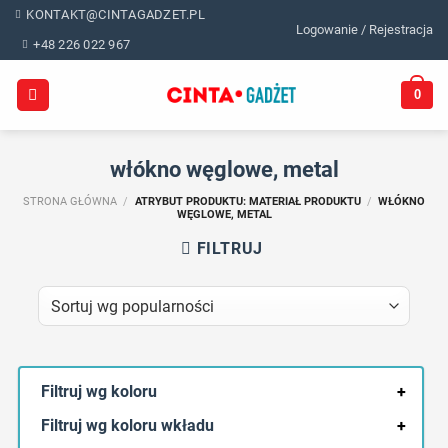
Skip
KONTAKT@CINTAGADZET.PL
Logowanie / Rejestracja
to
+48 226 022 967
content
0
włókno węglowe, metal
STRONA GŁÓWNA
/
ATRYBUT PRODUKTU: MATERIAŁ PRODUKTU
/
WŁÓKNO
WĘGLOWE, METAL
FILTRUJ
Filtruj wg koloru
+
Filtruj wg koloru wkładu
+