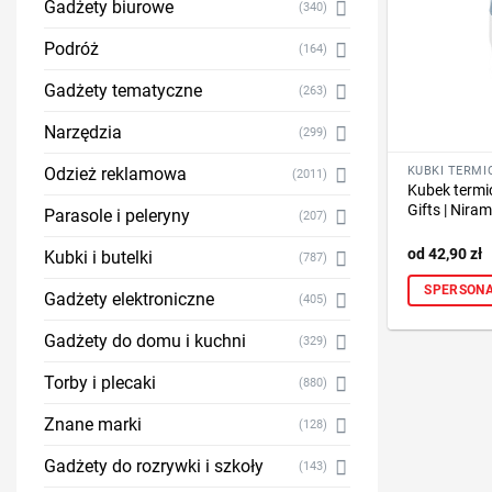
Gadżety biurowe
(340)
Podróż
(164)
Gadżety tematyczne
(263)
Narzędzia
(299)
KUBKI TERMI
Odzież reklamowa
(2011)
Kubek termi
Gifts | Nira
Parasole i peleryny
(207)
42,90
zł
Kubki i butelki
(787)
SPERSONA
Gadżety elektroniczne
(405)
Gadżety do domu i kuchni
(329)
Torby i plecaki
(880)
Znane marki
(128)
Gadżety do rozrywki i szkoły
(143)