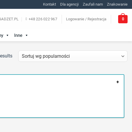
Kontakt
Dla agencji
Zaufali nam
Znakowanie
0
ADZET.PL
+48 226 022 967
Logowanie / Rejestracja
ny
Inne
esults
+