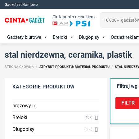
Skip
Gadżety reklamowe
to
Szukaj:
Cintapunto członkiem:
content
Gadżety biurowe
Breloki
Długopisy
Odzież rekl
stal nierdzewna, ceramika, plastik
STRONA GŁÓWNA
/
ATRYBUT PRODUKTU: MATERIAŁ PRODUKTU
/
STAL NIERDZE
Filtruj wg
KATEGORIE PRODUKTÓW
FILTR
brązowy
(1)
Breloki
(187)
Długopisy
(656)