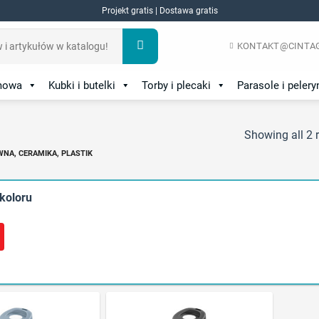
Projekt gratis | Dostawa gratis
KONTAKT@CINTAG
amowa
Kubki i butelki
Torby i plecaki
Parasole i pelery
Showing all 2 r
WNA, CERAMIKA, PLASTIK
 koloru