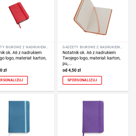
GADŻETY BIUROWE Z NADRUKIEM LOGO FIRMY
GADŻETY BIUROWE Z NADRUKIEM LOGO FIRMY
nik ok. A6 z nadrukiem
Notatnik ok. A6 z nadrukiem
o logo, materiał: karton,
Twojego logo, materiał: karton,
pu,...
50
zł
4,50
zł
ERSONALIZUJ
SPERSONALIZUJ