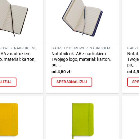
GADŻETY BIUROWE Z NADRUKIEM LOGO FIRMY
GADŻETY BIUROWE Z NADRUKIEM LOGO FIRMY
. A6 z nadrukiem
Notatnik ok. A6 z nadrukiem
Notat
, materiał: karton,
Twojego logo, materiał: karton,
Twojeg
pu,...
pu,...
4,50
zł
4,
LIZUJ
SPERSONALIZUJ
SP