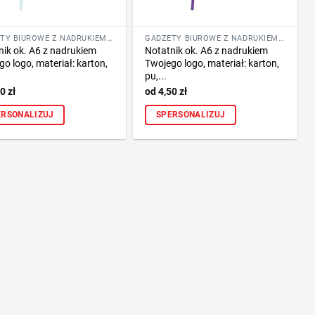
GADŻETY BIUROWE Z NADRUKIEM LOGO FIRMY
GADŻETY BIUROWE Z NADRUKIEM LOGO FIRMY
nik ok. A6 z nadrukiem
Notatnik ok. A6 z nadrukiem
o logo, materiał: karton,
Twojego logo, materiał: karton,
pu,...
50
zł
4,50
zł
ERSONALIZUJ
SPERSONALIZUJ