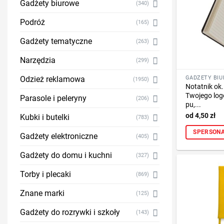
Gadżety biurowe
(340)
Podróż
(165)
Gadżety tematyczne
(263)
Narzędzia
(299)
Odzież reklamowa
(1950)
Notatnik ok
Twojego logo
Parasole i peleryny
(206)
pu,...
4,50
zł
Kubki i butelki
(783)
SPERSONA
Gadżety elektroniczne
(405)
Gadżety do domu i kuchni
(327)
Torby i plecaki
(869)
Znane marki
(125)
Gadżety do rozrywki i szkoły
(143)