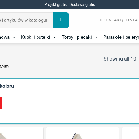
Projekt gratis | Dostawa gratis
KONTAKT@CINTAG
amowa
Kubki i butelki
Torby i plecaki
Parasole i pelery
Showing all 10 r
APIER
 koloru