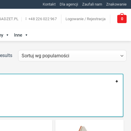
Kontakt
Dla agencji
Zaufali nam
Znakowanie
0
ADZET.PL
+48 226 022 967
Logowanie / Rejestracja
ny
Inne
esults
+