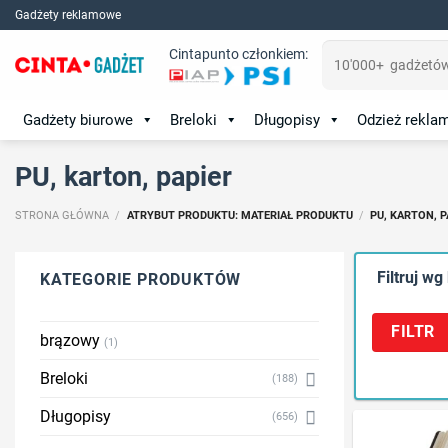
Skip
Gadżety reklamowe
to
Szukaj:
Cintapunto członkiem:
content
Gadżety biurowe
Breloki
Długopisy
Odzież rekl
PU, karton, papier
STRONA GŁÓWNA
/
ATRYBUT PRODUKTU: MATERIAŁ PRODUKTU
/
PU, KARTON, P
Filtruj wg
KATEGORIE PRODUKTÓW
FILTR
brązowy
(1)
Breloki
(188)
Długopisy
(656)