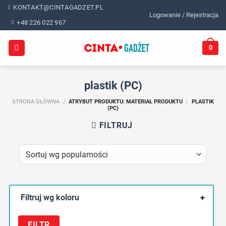
Skip
KONTAKT@CINTAGADZET.PL
Logowanie / Rejestracja
to
+48 226 022 967
content
0
plastik (PC)
STRONA GŁÓWNA
/
ATRYBUT PRODUKTU: MATERIAŁ PRODUKTU
/
PLASTIK
(PC)
FILTRUJ
Filtruj wg koloru
+
FILTR