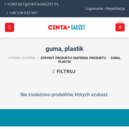
Skip
KONTAKT@CINTAGADZET.PL
Logowanie / Rejestracja
to
+48 226 022 967
content
0
guma, plastik
STRONA GŁÓWNA
/
ATRYBUT PRODUKTU: MATERIAŁ PRODUKTU
/
GUMA,
PLASTIK
FILTRUJ
Nie znaleziono produktów, których szukasz.