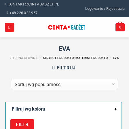
Skip
KONTAKT@CINTAGADZET.PL
Logowanie / Rejestracja
to
+48 226 022 967
content
0
EVA
STRONA GŁÓWNA
/
ATRYBUT PRODUKTU: MATERIAŁ PRODUKTU
/
EVA
FILTRUJ
Filtruj wg koloru
+
FILTR