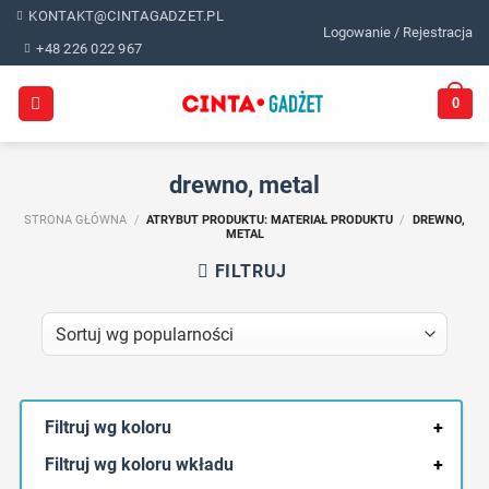
Skip
KONTAKT@CINTAGADZET.PL
Logowanie / Rejestracja
to
+48 226 022 967
content
0
drewno, metal
STRONA GŁÓWNA
/
ATRYBUT PRODUKTU: MATERIAŁ PRODUKTU
/
DREWNO,
METAL
FILTRUJ
Filtruj wg koloru
+
Filtruj wg koloru wkładu
+