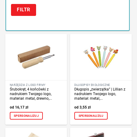
FILTR
NARZĘDZIA Z LOGO FIRMY
DŁUGOPISY EKOLOGICZNE
Śrubokręt, 4 końcówki z
Długopis „zwierzątka” | Lillian z
nadrukiem Twojego logo,
nadrukiem Twojego logo,
materiał: metal, drewno,...
materiał: metal,...
16,17
zł
3,55
zł
SPERSONALIZUJ
SPERSONALIZUJ