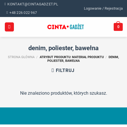
Skip
KONTAKT@CINTAGADZET.PL
Logowanie / Rejestracja
to
+48 226 022 967
content
0
denim, poliester, bawełna
STRONA GŁÓWNA
/
ATRYBUT PRODUKTU: MATERIAŁ PRODUKTU
/
DENIM,
POLIESTER, BAWEŁNA
FILTRUJ
Nie znaleziono produktów, których szukasz.