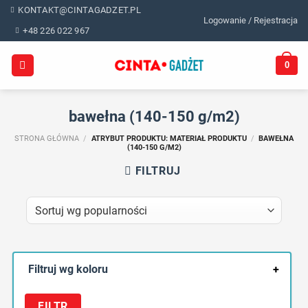
Skip
KONTAKT@CINTAGADZET.PL
Logowanie / Rejestracja
to
+48 226 022 967
content
0
bawełna (140-150 g/m2)
STRONA GŁÓWNA
/
ATRYBUT PRODUKTU: MATERIAŁ PRODUKTU
/
BAWEŁNA
(140-150 G/M2)
FILTRUJ
Filtruj wg koloru
+
FILTR