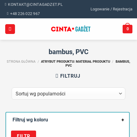
Skip
KONTAKT@CINTAGADZET.PL
Logowanie / Rejestracja
to
+48 226 022 967
content
0
bambus, PVC
STRONA GŁÓWNA
/
ATRYBUT PRODUKTU: MATERIAŁ PRODUKTU
/
BAMBUS,
PVC
FILTRUJ
Filtruj wg koloru
+
FILTR