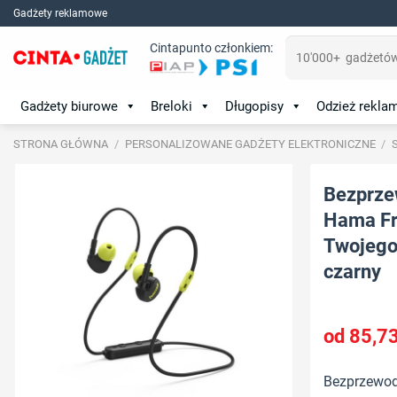
Skip
Gadżety reklamowe
to
Szukaj:
Cintapunto członkiem:
content
Gadżety biurowe
Breloki
Długopisy
Odzież rekl
STRONA GŁÓWNA
/
PERSONALIZOWANE GADŻETY ELEKTRONICZNE
/
Bezprze
Hama Fre
Twojego 
czarny
85,7
Bezprzewod