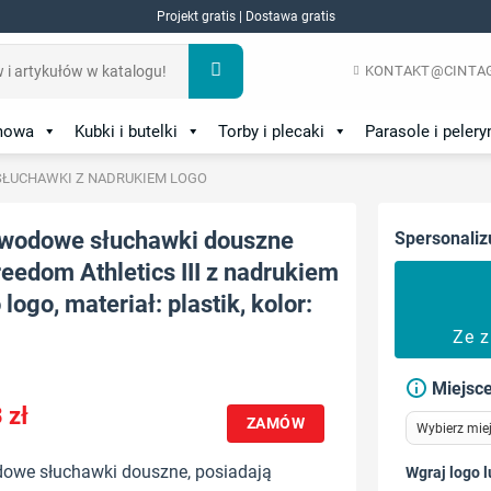
Projekt gratis | Dostawa gratis
KONTAKT@CINTAG
amowa
Kubki i butelki
Torby i plecaki
Parasole i pelery
SŁUCHAWKI Z NADRUKIEM LOGO
wodowe słuchawki douszne
Spersonaliz
edom Athletics III z nadrukiem
logo, materiał: plastik, kolor:
Ze 
Miejsce
3
zł
ZAMÓW
owe słuchawki douszne, posiadają
Wgraj logo l