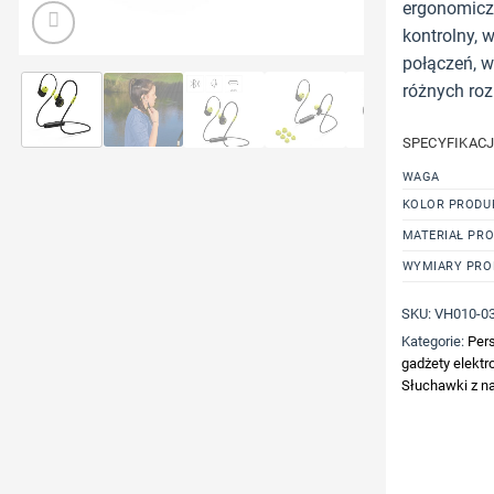
ergonomicz
kontrolny, 
połączeń, w
różnych ro
SPECYFIKAC
WAGA
KOLOR PRODU
MATERIAŁ PR
WYMIARY PRO
SKU:
VH010-0
Kategorie:
Per
gadżety elektr
Słuchawki z n