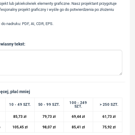
573 568 217
ojekt lub jakiekolwiek elementy graficzne. Nasz projektant przygotuje
fesjonalny projekt graficzny i wyśle go do potwierdzenia po złożeniu
i do nadruku: PDF, AI, CDR, EPS.
 wiasny tekst:
ęcej, płać mniej
100 - 249
10 - 49 SZT.
50 - 99 SZT.
> 250 SZT.
SZT.
85,73
zł
79,73
zł
69,44
zł
61,73
zł
o
105,45
zł
98,07
zł
85,41
zł
75,92
zł