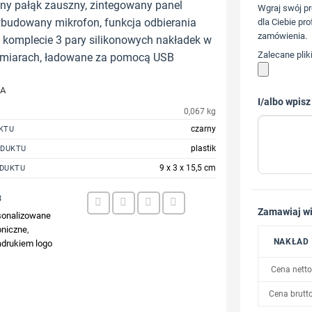
ny pałąk zauszny, zintegowany panel
Wgraj swój pr
wbudowany mikrofon, funkcja odbierania
dla Ciebie pro
zamówienia.
 komplecie 3 pary silikonowych nakładek w
Zalecane plik
zmiarach, ładowane za pomocą USB
JA
I/albo wpisz
0,067 kg
czarny
KTU
plastik
ODUKTU
9 x 3 x 15,5 cm
DUKTU
3
Zamawiaj wi
sonalizowane
oniczne
,
NAKŁAD
adrukiem logo
Cena netto
Cena brutt