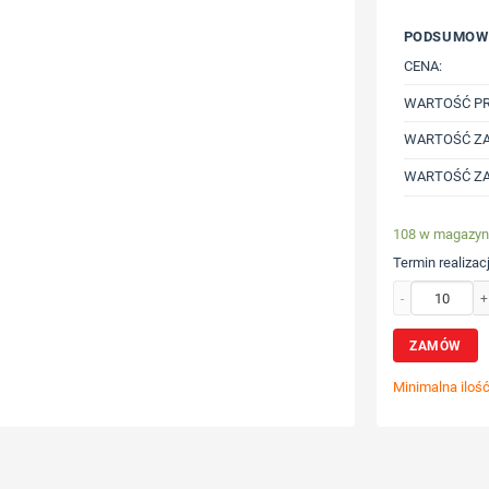
PODSUMOW
CENA:
WARTOŚĆ P
WARTOŚĆ ZA
WARTOŚĆ ZA
108 w magazyn
Termin realizacj
ilość Bezprzewod
ZAMÓW
Minimalna iloś
Wybierz poz
Określ tech
Dodaj tekst 