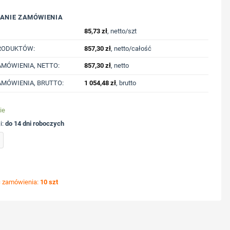
ANIE ZAMÓWIENIA
85,73
zł
, netto/szt
RODUKTÓW:
857,30
zł
, netto/całość
MÓWIENIA, NETTO:
857,30
zł
, netto
MÓWIENIA, BRUTTO:
1 054,48
zł
, brutto
ie
i:
do 14 dni roboczych
owe słuchawki douszne Hama Freedom Athletics III z nadrukiem Twojego logo, materi
ć zamówienia:
10 szt
ycję nadruku
nologię druku
lub logo