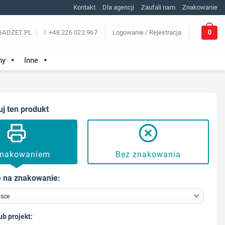
Kontakt
Dla agencji
Zaufali nam
Znakowanie
0
ADZET.PL
+48 226 022 967
Logowanie / Rejestracja
ny
Inne
uj ten produkt
znakowaniem
Bez znakowania
 na znakowanie:
ub projekt: