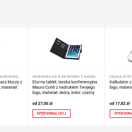
LOKALIZATORY KLUCZY Z NADRUKIEM LOGO
AKCESORIA DO ELEKTRONIKI Z NADRUKIEM LOGO
KALKULATOR
cz kluczy z
Etui na tablet, teczka konferencyjna
Kalkulator 
 materiał:
Mauro Conti z nadrukiem Twojego
logo, materia
logo, materiał: skóra, kolor: czarny
27,00
zł
17,82
zł
SPERSONALIZUJ
SPERSON