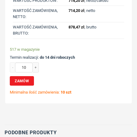
WARTOŚĆ PRODUKTÓW:
714,20
zł
, netto/całość
WARTOŚĆ ZAMÓWIENIA,
714,20
zł
, netto
NETTO:
WARTOŚĆ ZAMÓWIENIA,
878,47
zł
, brutto
BRUTTO:
517 w magazynie
Termin realizacji:
do 14 dni roboczych
ilość Power bank 5000 mAh z nadrukiem Twojego logo, materiał: plastik, kolor:
ZAMÓW
Minimalna ilość zamówienia:
10 szt
Wybierz pozycję nadruku
Określ technologię druku
Dodaj tekst lub logo
PODOBNE PRODUKTY