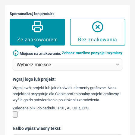
Spersonalizuj ten produkt
Ze znakowaniem
Bez znakowania
Zobacz możliwe pozycje i wymiary
Miejsce na znakowanie:
Wgraj logo lub projekt:
573 568
Wgraj swój projekt lub jakiekolwiek elementy graficzne. Nasz
217
projektant przygotuje dla Ciebie profesjonalny projekt graficzny i
wyśle go do potwierdzenia po złożeniu zamówienia.
Zalecane pliki do nadruku: PDF, AI, CDR, EPS.
I/albo wpisz wiasny tekst: