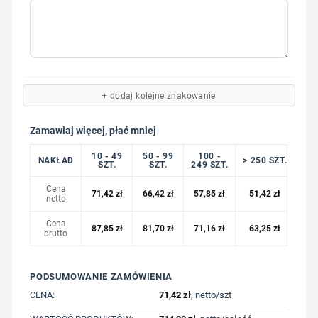
+ dodaj kolejne znakowanie
Zamawiaj więcej, płać mniej
10 - 49
50 - 99
100 -
NAKŁAD
> 250 SZT.
SZT.
SZT.
249 SZT.
Cena
71,42
zł
66,42
zł
57,85
zł
51,42
zł
netto
Cena
87,85
zł
81,70
zł
71,16
zł
63,25
zł
brutto
PODSUMOWANIE ZAMÓWIENIA
CENA:
71,42
zł
, netto/szt