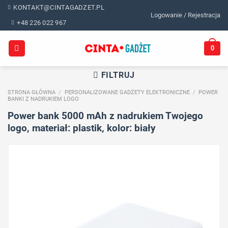
Skip
KONTAKT@CINTAGADZET.PL
Logowanie / Rejestracja
to
+48 226 022 967
content
0
FILTRUJ
STRONA GŁÓWNA
/
PERSONALIZOWANE GADŻETY ELEKTRONICZNE
/
POWER
BANKI Z NADRUKIEM LOGO
Power bank 5000 mAh z nadrukiem Twojego
logo, materiał: plastik, kolor: biały