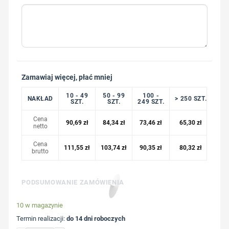
Zamawiaj więcej, płać mniej
10 - 49
50 - 99
100 -
NAKŁAD
> 250 SZT.
SZT.
SZT.
249 SZT.
Cena
90,69
zł
84,34
zł
73,46
zł
65,30
zł
netto
Cena
111,55
zł
103,74
zł
90,35
zł
80,32
zł
brutto
PODSUMOWANIE ZAMÓWIENIA
10 w magazynie
Termin realizacji:
do 14 dni roboczych