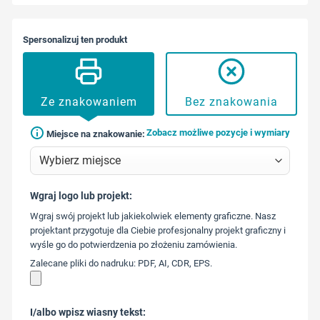
Spersonalizuj ten produkt
Ze znakowaniem
Bez znakowania
Zobacz możliwe pozycje i wymiary
Miejsce na znakowanie:
Wgraj logo lub projekt:
573 568
Wgraj swój projekt lub jakiekolwiek elementy graficzne. Nasz
217
projektant przygotuje dla Ciebie profesjonalny projekt graficzny i
wyśle go do potwierdzenia po złożeniu zamówienia.
Zalecane pliki do nadruku: PDF, AI, CDR, EPS.
I/albo wpisz wiasny tekst: