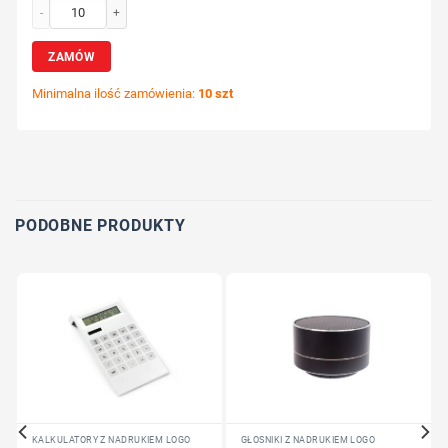
ilość Wskaźnik laserowy USB z nadrukiem Twojego logo, materiał: plastik, guma
ZAMÓW
Minimalna ilość zamówienia:
10 szt
Wybierz pozycję nadruku
Określ technologię druku
Dodaj tekst lub logo
PODOBNE PRODUKTY
KALKULATORY Z NADRUKIEM LOGO
GŁOŚNIKI Z NADRUKIEM LOGO