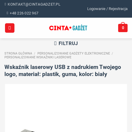
Skip
KONTAKT@CINTAGADZET.PL
Logowanie / Rejestracja
to
+48 226 022 967
content
0
FILTRUJ
STRONA GŁÓWNA
/
PERSONALIZOWANE GADŻETY ELEKTRONICZNE
/
PERSONALIZOWANE WSKAŹNIKI LASEROWE
Wskaźnik laserowy USB z nadrukiem Twojego
logo, materiał: plastik, guma, kolor: biały