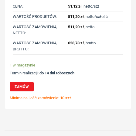
CENA:
51,12
zł
, netto/szt
WARTOŚĆ PRODUKTÓW:
511,20
zł
, netto/całość
WARTOŚĆ ZAMÓWIENIA,
511,20
zł
, netto
NETTO:
WARTOŚĆ ZAMÓWIENIA,
628,78
zł
, brutto
BRUTTO:
1 w magazynie
Termin realizacji:
do 14 dni roboczych
ZAMÓW
Minimalna ilość zamówienia:
10 szt
Wybierz pozycję nadruku
Określ technologię druku
Dodaj tekst lub logo