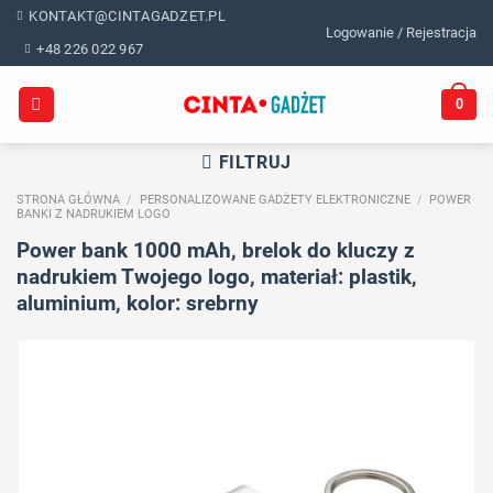
Skip
KONTAKT@CINTAGADZET.PL
Logowanie / Rejestracja
to
+48 226 022 967
content
0
FILTRUJ
STRONA GŁÓWNA
/
PERSONALIZOWANE GADŻETY ELEKTRONICZNE
/
POWER
BANKI Z NADRUKIEM LOGO
Power bank 1000 mAh, brelok do kluczy z
nadrukiem Twojego logo, materiał: plastik,
aluminium, kolor: srebrny