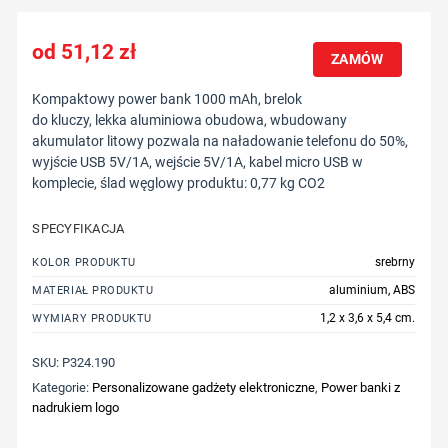
51,12
zł
ZAMÓW
Kompaktowy power bank 1000 mAh, brelok
do kluczy, lekka aluminiowa obudowa, wbudowany
akumulator litowy pozwala na naładowanie telefonu do 50%,
wyjście USB 5V/1A, wejście 5V/1A, kabel micro USB w
komplecie, ślad węglowy produktu: 0,77 kg CO2
SPECYFIKACJA
srebrny
KOLOR PRODUKTU
aluminium, ABS
MATERIAŁ PRODUKTU
1,2 x 3,6 x 5,4 cm.
WYMIARY PRODUKTU
SKU:
P324.190
Kategorie:
Personalizowane gadżety elektroniczne
,
Power banki z
nadrukiem logo