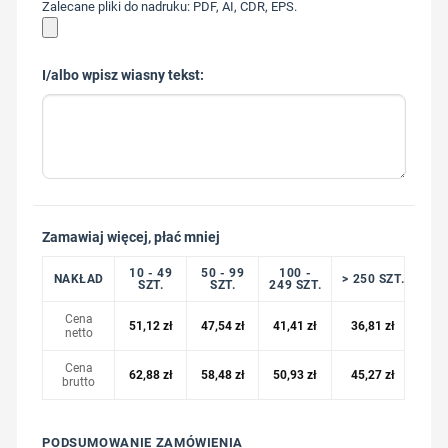
Zalecane pliki do nadruku: PDF, AI, CDR, EPS.
I/albo wpisz wiasny tekst:
Zamawiaj więcej, płać mniej
10 - 49
50 - 99
100 -
NAKŁAD
> 250 SZT.
SZT.
SZT.
249 SZT.
Cena
51,12
zł
47,54
zł
41,41
zł
36,81
zł
netto
Cena
62,88
zł
58,48
zł
50,93
zł
45,27
zł
brutto
PODSUMOWANIE ZAMÓWIENIA