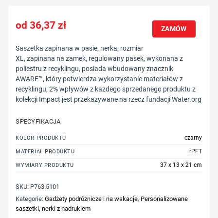
36,37
zł
ZAMÓW
Saszetka zapinana w pasie, nerka, rozmiar
XL, zapinana na zamek, regulowany pasek, wykonana z
poliestru z recyklingu, posiada wbudowany znacznik
AWARE™, który potwierdza wykorzystanie materiałów z
recyklingu, 2% wpływów z każdego sprzedanego produktu z
kolekcji Impact jest przekazywane na rzecz fundacji Water.org
SPECYFIKACJA
czarny
KOLOR PRODUKTU
rPET
MATERIAŁ PRODUKTU
37 x 13 x 21 cm
WYMIARY PRODUKTU
SKU:
P763.5101
Kategorie:
Gadżety podróżnicze i na wakacje
,
Personalizowane
saszetki, nerki z nadrukiem