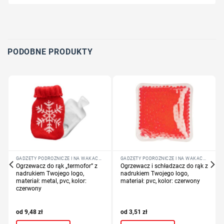
Wybierz pozycję nadruku
Określ technologię druku
Dodaj tekst lub logo
PODOBNE PRODUKTY
GADŻETY PODRÓŻNICZE I NA WAKACJE
GADŻETY PODRÓŻNICZE I NA WAKACJE
Ogrzewacz do rąk „termofor” z
Ogrzewacz i schładzacz do rąk z
nadrukiem Twojego logo,
nadrukiem Twojego logo,
materiał: metal, pvc, kolor:
materiał: pvc, kolor: czerwony
czerwony
9,48
zł
3,51
zł