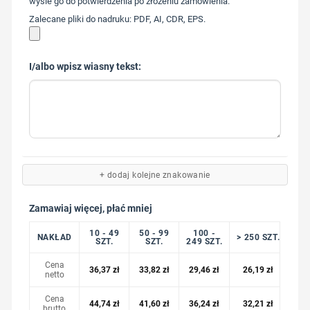
wyśle go do potwierdzenia po złożeniu zamówienia.
Zalecane pliki do nadruku: PDF, AI, CDR, EPS.
I/albo wpisz wiasny tekst:
+ dodaj kolejne znakowanie
Zamawiaj więcej, płać mniej
10 - 49
50 - 99
100 -
NAKŁAD
> 250 SZT.
SZT.
SZT.
249 SZT.
Cena
36,37
zł
33,82
zł
29,46
zł
26,19
zł
netto
Cena
44,74
zł
41,60
zł
36,24
zł
32,21
zł
brutto