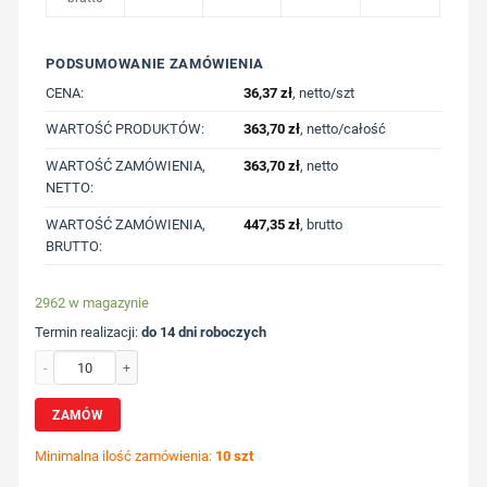
PODSUMOWANIE ZAMÓWIENIA
CENA:
36,37
zł
, netto/szt
WARTOŚĆ PRODUKTÓW:
363,70
zł
, netto/całość
WARTOŚĆ ZAMÓWIENIA,
363,70
zł
, netto
NETTO:
WARTOŚĆ ZAMÓWIENIA,
447,35
zł
, brutto
BRUTTO:
2962 w magazynie
Termin realizacji:
do 14 dni roboczych
ilość Saszetka zapinana w pasie Crescent XL Aware™ RPET z nadrukiem Twojego 
ZAMÓW
Minimalna ilość zamówienia:
10 szt