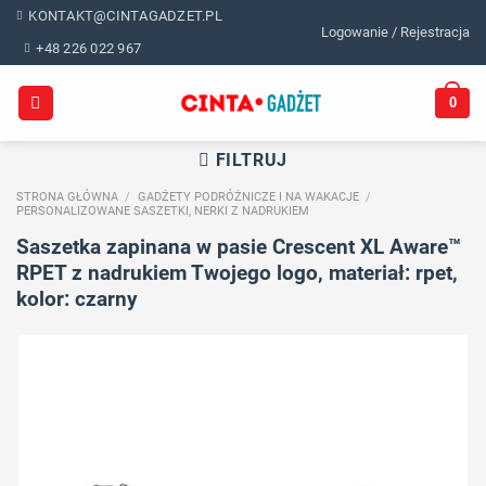
Skip
KONTAKT@CINTAGADZET.PL
Logowanie / Rejestracja
to
+48 226 022 967
content
0
FILTRUJ
STRONA GŁÓWNA
/
GADŻETY PODRÓŻNICZE I NA WAKACJE
/
PERSONALIZOWANE SASZETKI, NERKI Z NADRUKIEM
Saszetka zapinana w pasie Crescent XL Aware™
RPET z nadrukiem Twojego logo, materiał: rpet,
kolor: czarny