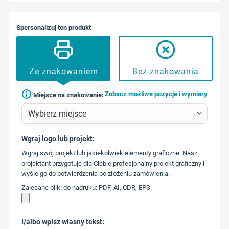
Spersonalizuj ten produkt
Ze znakowaniem
Bez znakowania
Zobacz możliwe pozycje i wymiary
Miejsce na znakowanie:
Wgraj logo lub projekt:
573 568
Wgraj swój projekt lub jakiekolwiek elementy graficzne. Nasz
217
projektant przygotuje dla Ciebie profesjonalny projekt graficzny i
wyśle go do potwierdzenia po złożeniu zamówienia.
Zalecane pliki do nadruku: PDF, AI, CDR, EPS.
I/albo wpisz wiasny tekst: