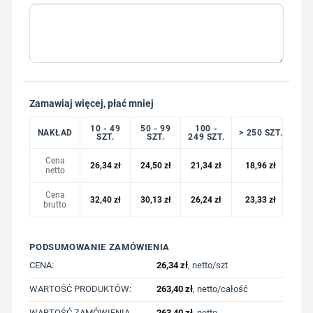
Zamawiaj więcej, płać mniej
10 - 49
50 - 99
100 -
NAKŁAD
> 250 SZT.
SZT.
SZT.
249 SZT.
Cena
26,34
zł
24,50
zł
21,34
zł
18,96
zł
netto
Cena
32,40
zł
30,13
zł
26,24
zł
23,33
zł
brutto
PODSUMOWANIE ZAMÓWIENIA
CENA:
26,34
zł
, netto/szt
WARTOŚĆ PRODUKTÓW:
263,40
zł
, netto/całość
WARTOŚĆ ZAMÓWIENIA,
263,40
zł
, netto