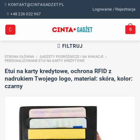
Skip
KONTAKT@CINTAGADZET.PL
Logowanie / Rejestracja
to
+48 226 022 967
content
0
FILTRUJ
STRONA GŁÓWNA
/
GADŻETY PODRÓŻNICZE I NA WAKACJE
/
PERSONALIZOWANE ETUI NA KARTY KREDYTOWE
Etui na karty kredytowe, ochrona RFID z
nadrukiem Twojego logo, materiał: skóra, kolor:
czarny