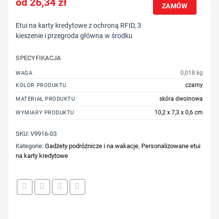
26,34
zł
ZAMÓW
Etui na karty kredytowe z ochroną RFID, 3
kieszenie i przegroda główna w środku
SPECYFIKACJA
0,018 kg
WAGA
czarny
KOLOR PRODUKTU
skóra dwoinowa
MATERIAŁ PRODUKTU
10,2 x 7,3 x 0,6 cm
WYMIARY PRODUKTU
SKU:
V9916-03
Kategorie:
Gadżety podróżnicze i na wakacje
,
Personalizowane etui
na karty kredytowe