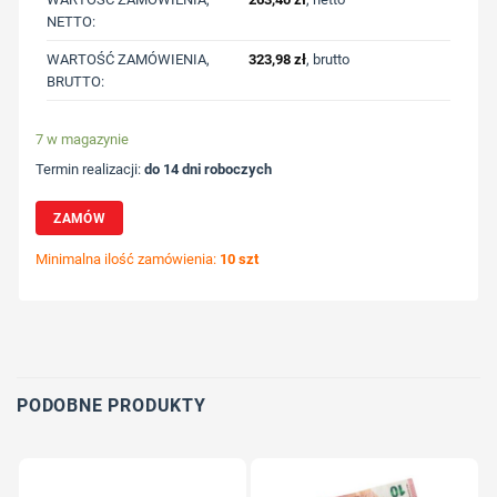
NETTO:
WARTOŚĆ ZAMÓWIENIA,
323,98
zł
, brutto
BRUTTO:
7 w magazynie
Termin realizacji:
do 14 dni roboczych
ZAMÓW
Minimalna ilość zamówienia:
10 szt
Wybierz pozycję nadruku
Określ technologię druku
Dodaj tekst lub logo
PODOBNE PRODUKTY