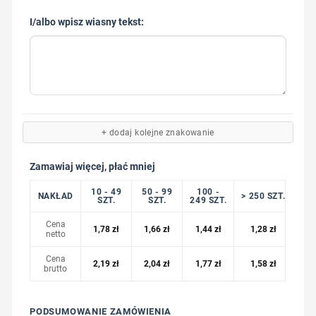
I/albo wpisz wiasny tekst:
+ dodaj kolejne znakowanie
Zamawiaj więcej, płać mniej
10 - 49
50 - 99
100 -
NAKŁAD
> 250 SZT.
SZT.
SZT.
249 SZT.
Cena
1,78
zł
1,66
zł
1,44
zł
1,28
zł
netto
Cena
2,19
zł
2,04
zł
1,77
zł
1,58
zł
brutto
PODSUMOWANIE ZAMÓWIENIA