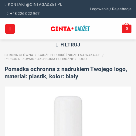
Skip
KONTAKT@CINTAGADZET.PL
Logowanie / Rejestracja
to
+48 226 022 967
content
0
FILTRUJ
STRONA GŁÓWNA
/
GADŻETY PODRÓŻNICZE I NA WAKACJE
/
PERSONALIZOWANE AKCESORIA PODRÓŻNE Z LOGO
Pomadka ochronna z nadrukiem Twojego logo,
materiał: plastik, kolor: biały