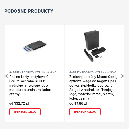
PODOBNE PRODUKTY
GADŻETY PODRÓŻNICZE I NA WAKACJE
GADŻETY PODRÓŻNICZE I NA WAKACJE
Etui na karty kredytowe C-
Zestaw podróżny Mauro Conti,
Secure, ochrona RFID z
cyfrowa waga do bagażu, pas
nadrukiem Twojego logo,
do walizki, kłódka podróżna |
materiał: aluminium, kolor:
Abigail z nadrukiem Twojego
czarny
logo, materiał: metal, plastik,
kolor: czarny
132,72
zł
89,86
zł
SPERSONALIZUJ
SPERSONALIZUJ