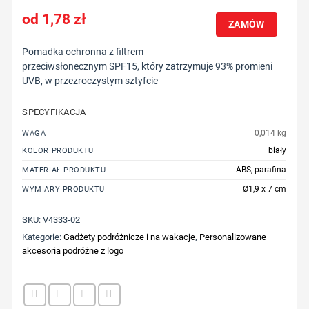
1,78
zł
ZAMÓW
Pomadka ochronna z filtrem
przeciwsłonecznym SPF15, który zatrzymuje 93% promieni
UVB, w przezroczystym sztyfcie
SPECYFIKACJA
0,014 kg
WAGA
biały
KOLOR PRODUKTU
ABS, parafina
MATERIAŁ PRODUKTU
Ø1,9 x 7 cm
WYMIARY PRODUKTU
SKU:
V4333-02
Kategorie:
Gadżety podróżnicze i na wakacje
,
Personalizowane
akcesoria podróżne z logo