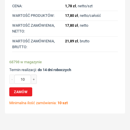
CENA:
1,78
zł
, netto/szt
WARTOŚĆ PRODUKTÓW:
17,80
zł
, netto/całość
WARTOŚĆ ZAMÓWIENIA,
17,80
zł
, netto
NETTO:
WARTOŚĆ ZAMÓWIENIA,
21,89
zł
, brutto
BRUTTO:
68798 w magazynie
Termin realizacji:
do 14 dni roboczych
ilość Pomadka ochronna z nadrukiem Twojego logo, materiał: plastik, kolor: bi
ZAMÓW
Minimalna ilość zamówienia:
10 szt
Wybierz pozycję nadruku
Określ technologię druku
Dodaj tekst lub logo