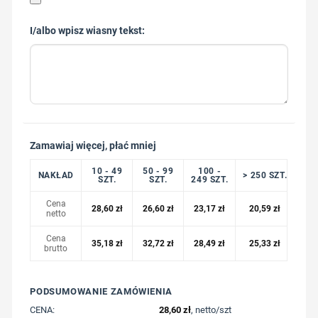
I/albo wpisz wiasny tekst:
Zamawiaj więcej, płać mniej
10 - 49
50 - 99
100 -
NAKŁAD
> 250 SZT.
SZT.
SZT.
249 SZT.
Cena
28,60
zł
26,60
zł
23,17
zł
20,59
zł
netto
Cena
35,18
zł
32,72
zł
28,49
zł
25,33
zł
brutto
PODSUMOWANIE ZAMÓWIENIA
CENA:
28,60
zł
, netto/szt