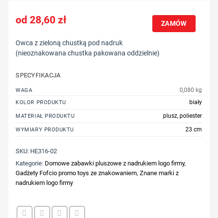
28,60
zł
ZAMÓW
Owca z zieloną chustką pod nadruk
(nieoznakowana chustka pakowana oddzielnie)
SPECYFIKACJA
0,080 kg
WAGA
biały
KOLOR PRODUKTU
plusz, poliester
MATERIAŁ PRODUKTU
23 cm
WYMIARY PRODUKTU
SKU:
HE316-02
Kategorie:
Domowe zabawki pluszowe z nadrukiem logo firmy
,
Gadżety Fofcio promo toys ze znakowaniem
,
Znane marki z
nadrukiem logo firmy