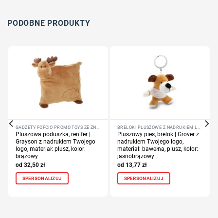
Określ technologię druku
Dodaj tekst lub logo
PODOBNE PRODUKTY
GADŻETY FOFCIO PROMO TOYS ZE ZNAKOWANIEM
BRELOKI PLUSZOWE Z NADRUKIEM LOGO FIRMY
Pluszowa poduszka, renifer |
Pluszowy pies, brelok | Grover z
Grayson z nadrukiem Twojego
nadrukiem Twojego logo,
logo, materiał: plusz, kolor:
materiał: bawełna, plusz, kolor:
brązowy
jasnobrązowy
32,50
zł
13,77
zł
SPERSONALIZUJ
SPERSONALIZUJ