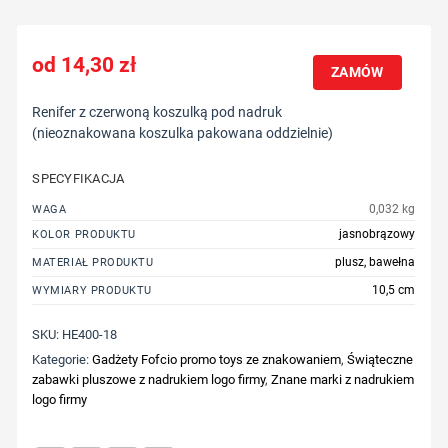
14,30
zł
ZAMÓW
Renifer z czerwoną koszulką pod nadruk
(nieoznakowana koszulka pakowana oddzielnie)
SPECYFIKACJA
0,032 kg
WAGA
jasnobrązowy
KOLOR PRODUKTU
plusz, bawełna
MATERIAŁ PRODUKTU
10,5 cm
WYMIARY PRODUKTU
SKU:
HE400-18
Kategorie:
Gadżety Fofcio promo toys ze znakowaniem
,
Świąteczne
zabawki pluszowe z nadrukiem logo firmy
,
Znane marki z nadrukiem
logo firmy