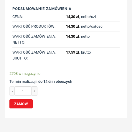
PODSUMOWANIE ZAMÓWIENIA
CENA:
14,30
zł
, netto/szt
WARTOŚĆ PRODUKTÓW:
14,30
zł
, netto/całość
WARTOŚĆ ZAMÓWIENIA,
14,30
zł
, netto
NETTO:
WARTOŚĆ ZAMÓWIENIA,
17,59
zł
, brutto
BRUTTO:
2708 w magazynie
Termin realizacji:
do 14 dni roboczych
ilość Pluszowy renifer | Comet Red z nadrukiem Twojego logo, materiał: baweł
ZAMÓW
Wybierz pozycję nadruku