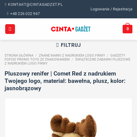
Skip
KONTAKT@CINTAGADZET.PL
Logowanie / Rejestracja
to
+48 226 022 967
content
0
FILTRUJ
STRONA GŁÓWNA
/
ZNANE MARKI Z NADRUKIEM LOGO FIRMY
/
GADŻETY
FOFCIO PROMO TOYS ZE ZNAKOWANIEM
/
ŚWIĄTECZNE ZABAWKI PLUSZOWE
Z NADRUKIEM LOGO FIRMY
Pluszowy renifer | Comet Red z nadrukiem
Twojego logo, materiał: bawełna, plusz, kolor:
jasnobrązowy