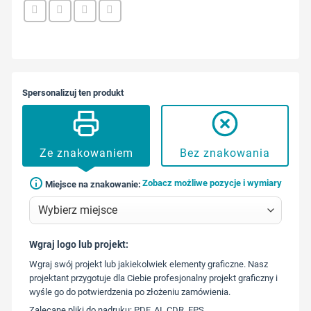
Spersonalizuj ten produkt
Ze znakowaniem
Bez znakowania
Zobacz możliwe pozycje i wymiary
Miejsce na znakowanie:
Wgraj logo lub projekt:
573 568
Wgraj swój projekt lub jakiekolwiek elementy graficzne. Nasz
217
projektant przygotuje dla Ciebie profesjonalny projekt graficzny i
wyśle go do potwierdzenia po złożeniu zamówienia.
Zalecane pliki do nadruku: PDF, AI, CDR, EPS.