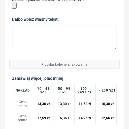
I/albo wpisz wiasny tekst:
+ dodaj kolejne znakowanie
Zamawiaj więcej, płać mniej
10 - 49
50 - 99
100 -
NAKŁAD
> 250 SZT.
SZT.
SZT.
249 SZT.
Cena
14,30
zł
13,30
zł
11,58
zł
10,30
zł
netto
Cena
17,59
zł
16,36
zł
14,25
zł
12,66
zł
brutto