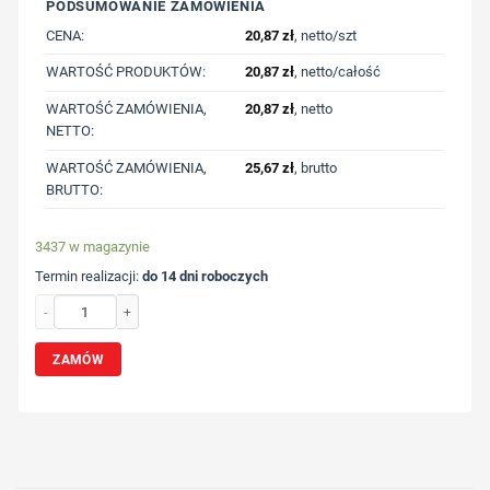
PODSUMOWANIE ZAMÓWIENIA
CENA:
20,87
zł
, netto/szt
WARTOŚĆ PRODUKTÓW:
20,87
zł
, netto/całość
WARTOŚĆ ZAMÓWIENIA,
20,87
zł
, netto
NETTO:
WARTOŚĆ ZAMÓWIENIA,
25,67
zł
, brutto
BRUTTO:
3437 w magazynie
Termin realizacji:
do 14 dni roboczych
ilość Pluszowa żaba | Elena z nadrukiem Twojego logo, materiał: poliester, plus
ZAMÓW
Wybierz pozycję nadruku
Określ technologię druku