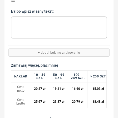
I/albo wpisz wiasny tekst:
+ dodaj kolejne znakowanie
Zamawiaj więcej, płać mniej
10 - 49
50 - 99
100 -
NAKŁAD
> 250 SZT.
SZT.
SZT.
249 SZT.
Cena
20,87
zł
19,41
zł
16,90
zł
15,03
zł
netto
Cena
25,67
zł
23,87
zł
20,79
zł
18,48
zł
brutto