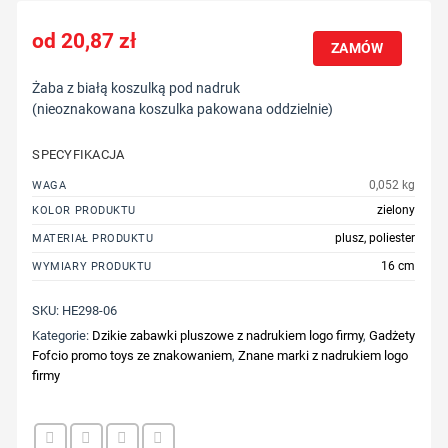
20,87
zł
ZAMÓW
Żaba z białą koszulką pod nadruk
(nieoznakowana koszulka pakowana oddzielnie)
SPECYFIKACJA
0,052 kg
WAGA
zielony
KOLOR PRODUKTU
plusz, poliester
MATERIAŁ PRODUKTU
16 cm
WYMIARY PRODUKTU
SKU:
HE298-06
Kategorie:
Dzikie zabawki pluszowe z nadrukiem logo firmy
,
Gadżety
Fofcio promo toys ze znakowaniem
,
Znane marki z nadrukiem logo
firmy