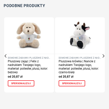
Dodaj tekst lub logo
PODOBNE PRODUKTY
DOMOWE ZABAWKI PLUSZOWE Z NADRUKIEM LOGO FIRMY
DOMOWE ZABAWKI PLUSZOWE Z NADRUKIEM LOGO FIRMY
Pluszowy zając | Felix z
Pluszowa krówka | Nancie z
nadrukiem Twojego logo,
nadrukiem Twojego logo,
materiał: poliester, plusz, kolor:
materiał: poliester, plusz, kolor:
beżowy
czarno-biały
20,87
zł
20,87
zł
SPERSONALIZUJ
SPERSONALIZUJ