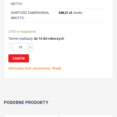
NETTO:
WARTOŚĆ ZAMÓWIENIA,
348,21
zł
, brutto
BRUTTO:
3743 w magazynie
Termin realizacji:
do 14 dni roboczych
ilość Etui na karty kredytowe, ochrona RFID z nadrukiem Twojego logo, materiał
ZAMÓW
Minimalna ilość zamówienia:
10 szt
Wybierz pozycję nadruku
Określ technologię druku
Dodaj tekst lub logo
PODOBNE PRODUKTY