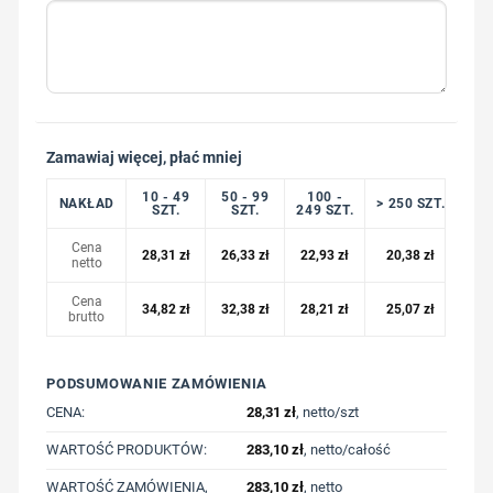
Zamawiaj więcej, płać mniej
10 - 49
50 - 99
100 -
NAKŁAD
> 250 SZT.
SZT.
SZT.
249 SZT.
Cena
28,31
zł
26,33
zł
22,93
zł
20,38
zł
netto
Cena
34,82
zł
32,38
zł
28,21
zł
25,07
zł
brutto
PODSUMOWANIE ZAMÓWIENIA
CENA:
28,31
zł
, netto/szt
WARTOŚĆ PRODUKTÓW:
283,10
zł
, netto/całość
WARTOŚĆ ZAMÓWIENIA,
283,10
zł
, netto