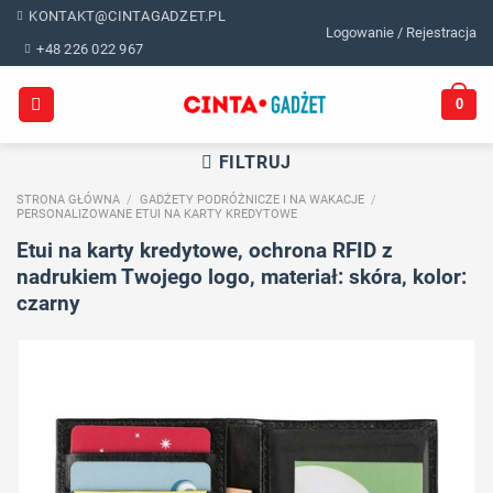
Skip
KONTAKT@CINTAGADZET.PL
Logowanie / Rejestracja
to
+48 226 022 967
content
0
FILTRUJ
STRONA GŁÓWNA
/
GADŻETY PODRÓŻNICZE I NA WAKACJE
/
PERSONALIZOWANE ETUI NA KARTY KREDYTOWE
Etui na karty kredytowe, ochrona RFID z
nadrukiem Twojego logo, materiał: skóra, kolor:
czarny