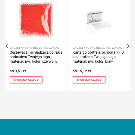
GADŻETY PODRÓŻNICZE I NA WAKACJE
GADŻETY PODRÓŻNICZE I NA WAKACJE
Ogrzewacz i schładzacz do rąk z
Karta do portfela, ochrona RFID
nadrukiem Twojego logo,
z nadrukiem Twojego logo,
materiał: pvc, kolor: czerwony
materiał: pvc, kolor: biały
3,51
zł
15,12
zł
SPERSONALIZUJ
SPERSONALIZUJ