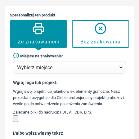
Spersonalizuj ten produkt
Ze znakowaniem
Bez znakowania
Miejsce na znakowanie:
Wgraj logo lub projekt:
573 568
Wgraj swój projekt lub jakiekolwiek elementy graficzne. Nasz
217
projektant przygotuje dla Ciebie profesjonalny projekt graficzny i
wyśle go do potwierdzenia po złożeniu zamówienia.
Zalecane pliki do nadruku: PDF, AI, CDR, EPS.
I/albo wpisz wiasny tekst: