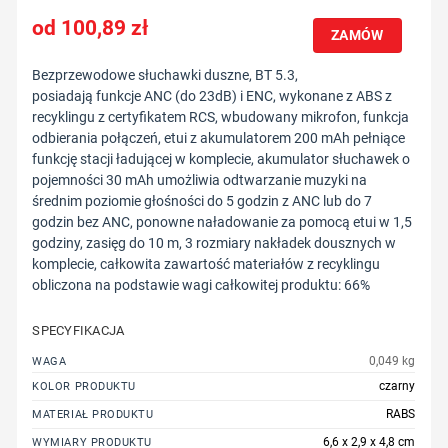
100,89
zł
ZAMÓW
Bezprzewodowe słuchawki duszne, BT 5.3,
posiadają funkcje ANC (do 23dB) i ENC, wykonane z ABS z
recyklingu z certyfikatem RCS, wbudowany mikrofon, funkcja
odbierania połączeń, etui z akumulatorem 200 mAh pełniące
funkcję stacji ładującej w komplecie, akumulator słuchawek o
pojemności 30 mAh umożliwia odtwarzanie muzyki na
średnim poziomie głośności do 5 godzin z ANC lub do 7
godzin bez ANC, ponowne naładowanie za pomocą etui w 1,5
godziny, zasięg do 10 m, 3 rozmiary nakładek dousznych w
komplecie, całkowita zawartość materiałów z recyklingu
obliczona na podstawie wagi całkowitej produktu: 66%
SPECYFIKACJA
0,049 kg
WAGA
czarny
KOLOR PRODUKTU
RABS
MATERIAŁ PRODUKTU
6,6 x 2,9 x 4,8 cm
WYMIARY PRODUKTU