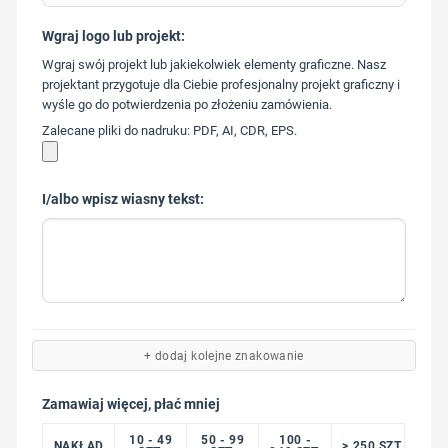
Wgraj logo lub projekt:
573 568
Wgraj swój projekt lub jakiekolwiek elementy graficzne. Nasz
217
projektant przygotuje dla Ciebie profesjonalny projekt graficzny i
wyśle go do potwierdzenia po złożeniu zamówienia.
Zalecane pliki do nadruku: PDF, AI, CDR, EPS.
I/albo wpisz wiasny tekst:
+ dodaj kolejne znakowanie
Zamawiaj więcej, płać mniej
10 - 49
50 - 99
100 -
NAKŁAD
> 250 SZT.