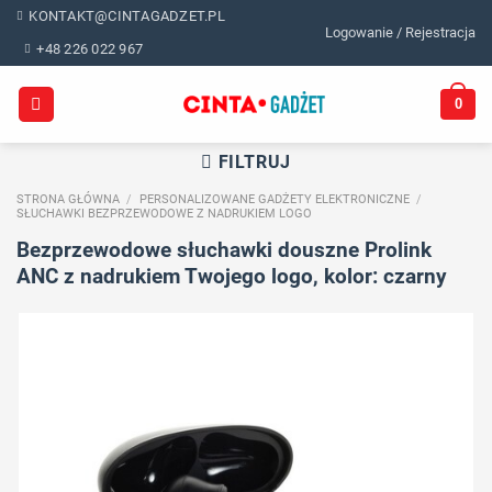
Skip
KONTAKT@CINTAGADZET.PL
Logowanie / Rejestracja
to
+48 226 022 967
content
0
FILTRUJ
STRONA GŁÓWNA
/
PERSONALIZOWANE GADŻETY ELEKTRONICZNE
/
SŁUCHAWKI BEZPRZEWODOWE Z NADRUKIEM LOGO
Bezprzewodowe słuchawki douszne Prolink
ANC z nadrukiem Twojego logo, kolor: czarny