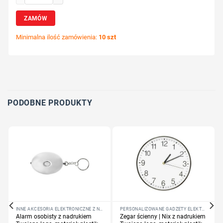
ZAMÓW
Minimalna ilość zamówienia:
10 szt
Wybierz pozycję nadruku
Określ technologię druku
Dodaj tekst lub logo
PODOBNE PRODUKTY
INNE AKCESORIA ELEKTRONICZNE Z NADRUKIEM LOGO
PERSONALIZOWANE GADŻETY ELEKTRONICZNE
Alarm osobisty z nadrukiem
Zegar ścienny | Nix z nadrukiem