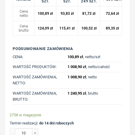
SZT.
SZT.
249 SZT.
Cena
100,89
zł
93,83
zł
81,72
zł
72,64
zł
netto
Cena
124,09
zł
115,41
zł
100,52
zł
89,35
zł
brutto
PODSUMOWANIE ZAMÓWIENIA
CENA:
100,89
zł
, netto/szt
WARTOŚĆ PRODUKTÓW:
1 008,90
zł
, netto/całość
WARTOŚĆ ZAMÓWIENIA,
1 008,90
zł
, netto
NETTO:
WARTOŚĆ ZAMÓWIENIA,
1 240,95
zł
, brutto
BRUTTO:
2758 w magazynie
Termin realizacji:
do 14 dni roboczych
ilość Bezprzewodowe słuchawki douszne Prolink ANC z nadrukiem Twojego log