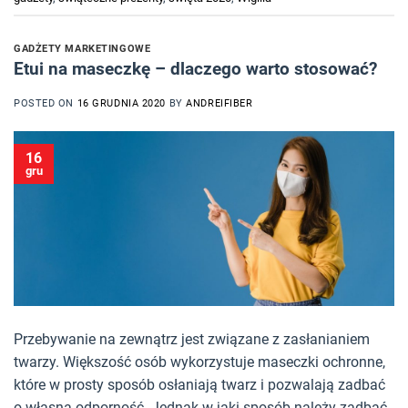
GADŻETY MARKETINGOWE
Etui na maseczkę – dlaczego warto stosować?
POSTED ON
16 GRUDNIA 2020
BY
ANDREIFIBER
16
gru
Przebywanie na zewnątrz jest związane z zasłanianiem
twarzy. Większość osób wykorzystuje maseczki ochronne,
które w prosty sposób osłaniają twarz i pozwalają zadbać
o własną odporność. Jednak w jaki sposób należy zadbać