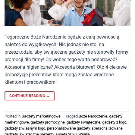
Tegoroczne Boże Narodzenie będzie z całą pewnością
należeć do wyjątkowych. Nic jednak nie stoi na
przeszkodzie, aby świąteczne gadżety nie stanowiły formy
promocji dla firmy! Co wobec tego warto podarować?
Akcesoria higieniczne? Akcesoria biurowe? Oto 4 ciekawe
propozycje prezentów, które mogą zostać wręczone
klientom i pracownikom!
CONTINUE READING
→
Posted in
Gadżety marketingowe
|
Tagged
Boże Narodzenie
,
gadżety
marketingowe
,
gadżety promocyjne
,
gadżety świąteczne
,
gadżety z logo
,
gadżety z własnym logo
,
personalizowane gadżety
,
spersonalizowane
gadżety
,
świąteczne prezenty
,
święta 2020
,
Wigilia