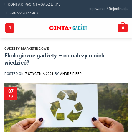
Skip
KONTAKT@CINTAGADZET.PL
Logowanie / Rejestracja
to
+48 226 022 967
content
0
GADŻETY MARKETINGOWE
Ekologiczne gadżety – co należy o nich
wiedzieć?
POSTED ON
7 STYCZNIA 2021
BY
ANDREIFIBER
07
sty