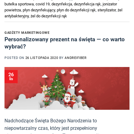
butelka sportowa
,
covid 19
,
dezynfekcja
,
dezynfekcja rąk
,
jonizator
powietrza
,
płyn dezynfekujący
,
płyn do dezynfekcji rąk
,
sterylizator
,
żel
antybakteryjny
,
żel do dezynfekcji rąk
GADŻETY MARKETINGOWE
Personalizowany prezent na święta — co warto
wybrać?
POSTED ON
26 LISTOPADA 2020
BY
ANDREIFIBER
26
lis
Nadchodzące Święta Bożego Narodzenia to
niepowtarzalny czas, który jest przepełniony