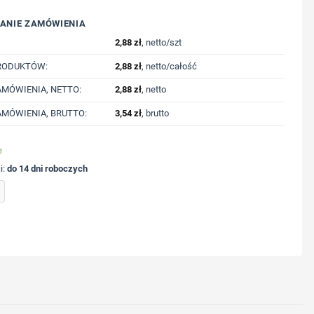
ANIE ZAMÓWIENIA
2,88
zł
, netto/szt
RODUKTÓW:
2,88
zł
, netto/całość
MÓWIENIA, NETTO:
2,88
zł
, netto
MÓWIENIA, BRUTTO:
3,54
zł
, brutto
e
i:
do 14 dni roboczych
 woreczkami na psie odchody z nadrukiem Twojego logo, materiał: pp, kolor: granat
ycję nadruku
nologię druku
lub logo