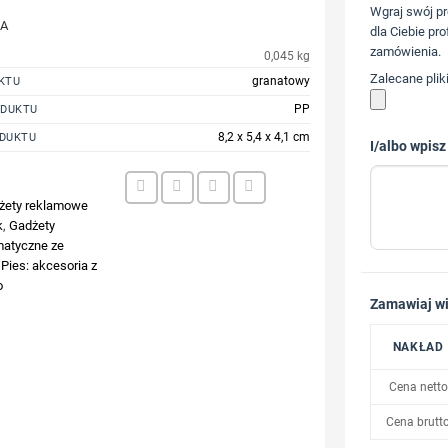
Wgraj swój pr
JA
dla Ciebie pro
zamówienia.
0,045 kg
Zalecane plik
granatowy
KTU
PP
ODUKTU
8,2 x 5,4 x 4,1 cm
DUKTU
I/albo wpisz
4
żety reklamowe
k
,
Gadżety
atyczne ze
,
Pies: akcesoria z
o
Zamawiaj wi
NAKŁAD
Cena netto
Cena brutt