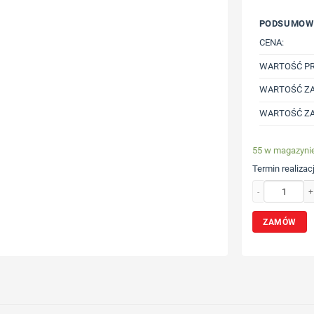
PODSUMOW
CENA:
WARTOŚĆ P
WARTOŚĆ ZA
WARTOŚĆ ZA
55 w magazyni
Termin realizacj
ilość Zasobnik z
ZAMÓW
Wybierz poz
Określ tech
Dodaj tekst 