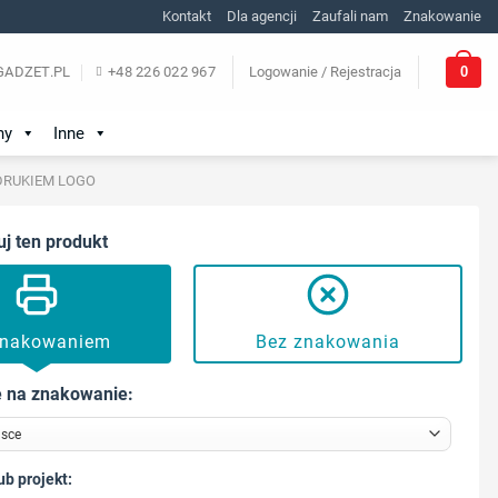
Kontakt
Dla agencji
Zaufali nam
Znakowanie
0
ADZET.PL
+48 226 022 967
Logowanie / Rejestracja
ny
Inne
ADRUKIEM LOGO
uj ten produkt
znakowaniem
Bez znakowania
 na znakowanie:
ub projekt: