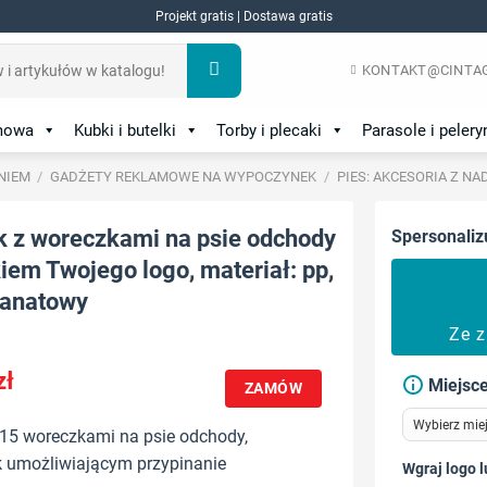
Projekt gratis | Dostawa gratis
KONTAKT@CINTAG
amowa
Kubki i butelki
Torby i plecaki
Parasole i pelery
NIEM
/
GADŻETY REKLAMOWE NA WYPOCZYNEK
/
PIES: AKCESORIA Z N
k z woreczkami na psie odchody
Spersonaliz
iem Twojego logo, materiał: pp,
ranatowy
Ze 
zł
Miejsce
ZAMÓW
15 woreczkami na psie odchody,
k umożliwiającym przypinanie
Wgraj logo l