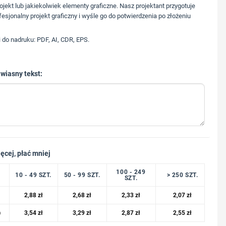
573 568 217
ojekt lub jakiekolwiek elementy graficzne. Nasz projektant przygotuje
fesjonalny projekt graficzny i wyśle go do potwierdzenia po złożeniu
i do nadruku: PDF, AI, CDR, EPS.
 wiasny tekst:
ęcej, płać mniej
100 - 249
10 - 49 SZT.
50 - 99 SZT.
> 250 SZT.
SZT.
2,88
zł
2,68
zł
2,33
zł
2,07
zł
o
3,54
zł
3,29
zł
2,87
zł
2,55
zł