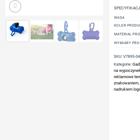
SPECYFIKAC
WAGA
KOLOR PRODU
MATERIAŁ PR
WYMIARY PRO
SKU:
V7895-0
Kategorie:
Gad
na wypoczyne
reklamowe tem
znakowaniem
nadrukiem log