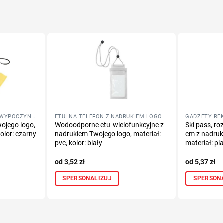
GADŻETY REKLAMOWE NA WYPOCZYNEK
ETUI NA TELEFON Z NADRUKIEM LOGO
ojego logo,
Wodoodporne etui wielofunkcyjne z
Ski pass, r
kolor: czarny
nadrukiem Twojego logo, materiał:
cm z nadruk
pvc, kolor: biały
materiał: pl
3,52
zł
5,37
zł
SPERSONALIZUJ
SPERSON