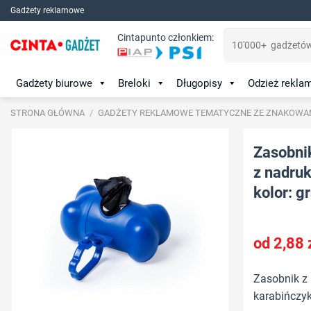
Skip
Gadżety reklamowe
to
Szukaj:
Cintapunto członkiem:
content
Gadżety biurowe
Breloki
Długopisy
Odzież rekl
STRONA GŁÓWNA
/
GADŻETY REKLAMOWE TEMATYCZNE ZE ZNAKOWA
Zasobni
z nadruk
kolor: g
2,88
Zasobnik z 
karabińczy