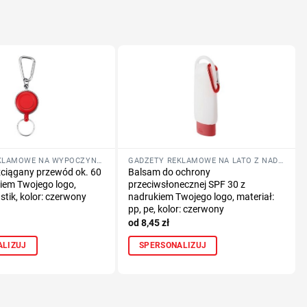
GADŻETY REKLAMOWE NA WYPOCZYNEK
GADŻETY REKLAMOWE NA LATO Z NADRUKIEM LOGO
ozciągany przewód ok. 60
Balsam do ochrony
iem Twojego logo,
przeciwsłonecznej SPF 30 z
astik, kolor: czerwony
nadrukiem Twojego logo, materiał:
pp, pe, kolor: czerwony
8,45
zł
ALIZUJ
SPERSONALIZUJ