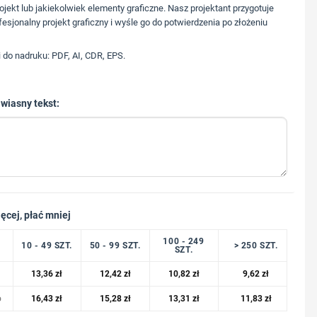
573 568 217
ojekt lub jakiekolwiek elementy graficzne. Nasz projektant przygotuje
fesjonalny projekt graficzny i wyśle go do potwierdzenia po złożeniu
i do nadruku: PDF, AI, CDR, EPS.
 wiasny tekst:
ęcej, płać mniej
100 - 249
10 - 49 SZT.
50 - 99 SZT.
> 250 SZT.
SZT.
13,36
zł
12,42
zł
10,82
zł
9,62
zł
o
16,43
zł
15,28
zł
13,31
zł
11,83
zł