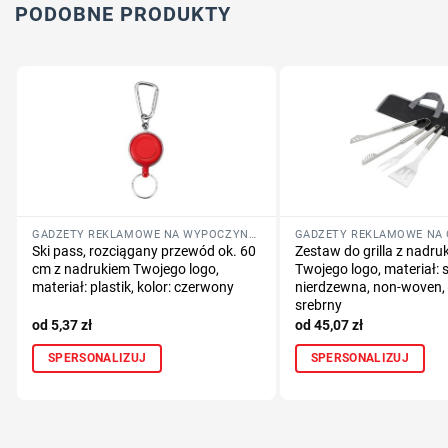
PODOBNE PRODUKTY
GADŻETY REKLAMOWE NA WYPOCZYNEK
Ski pass, rozciągany przewód ok. 60
Zestaw do grilla z nadru
cm z nadrukiem Twojego logo,
Twojego logo, materiał: s
materiał: plastik, kolor: czerwony
nierdzewna, non-woven, s
srebrny
5,37
zł
45,07
zł
SPERSONALIZUJ
SPERSONALIZUJ