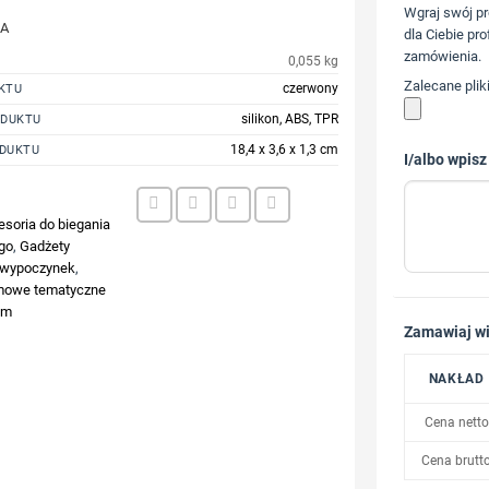
Wgraj swój pr
JA
dla Ciebie pro
zamówienia.
0,055 kg
Zalecane plik
czerwony
KTU
silikon, ABS, TPR
ODUKTU
18,4 x 3,6 x 1,3 cm
DUKTU
I/albo wpisz
5
esoria do biegania
ogo
,
Gadżety
 wypoczynek
,
amowe tematyczne
em
Zamawiaj wi
NAKŁAD
Cena netto
Cena brutt