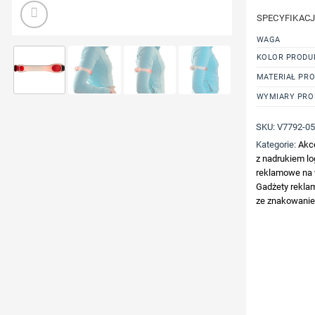
SPECYFIKAC
WAGA
KOLOR PRODU
MATERIAŁ PR
WYMIARY PRO
SKU:
V7792-0
Kategorie:
Akc
z nadrukiem l
reklamowe na
Gadżety rekl
ze znakowani