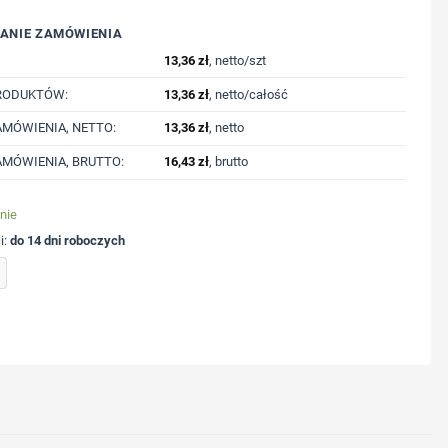
ANIE ZAMÓWIENIA
13,36
zł
, netto/szt
RODUKTÓW:
13,36
zł
, netto/całość
MÓWIENIA, NETTO:
13,36
zł
, netto
MÓWIENIA, BRUTTO:
16,43
zł
, brutto
nie
i:
do 14 dni roboczych
ramię, lampka LED z nadrukiem Twojego logo, materiał: plastik, silikon, tpr, kolor: cz
ycję nadruku
nologię druku
lub logo