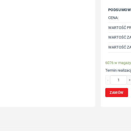
PODSUMOW
CENA:
WARTOŚĆ P
WARTOŚĆ ZA
WARTOŚĆ ZA
6076 w magazy
Termin realizacj
ilość Opaska na 
ZAMÓW
Wybierz poz
Określ tech
Dodaj tekst 