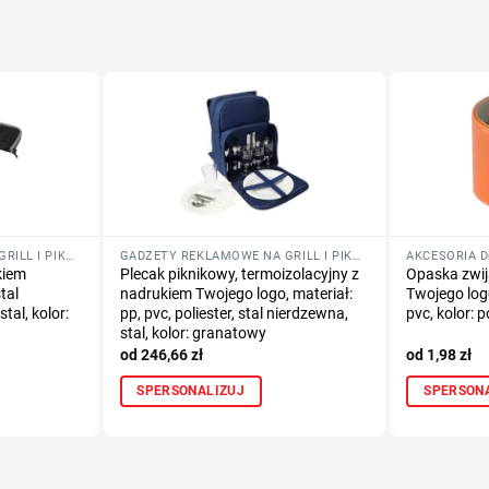
GADŻETY REKLAMOWE NA GRILL I PIKNIK
GADŻETY REKLAMOWE NA GRILL I PIKNIK
kiem
Plecak piknikowy, termoizolacyjny z
Opaska zwij
tal
nadrukiem Twojego logo, materiał:
Twojego logo
tal, kolor:
pp, pvc, poliester, stal nierdzewna,
pvc, kolor:
stal, kolor: granatowy
246,66
zł
1,98
zł
SPERSONALIZUJ
SPERSON