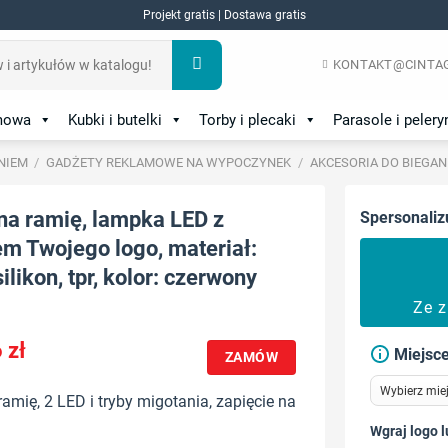
Projekt gratis | Dostawa gratis
KONTAKT@CINTAG
amowa
Kubki i butelki
Torby i plecaki
Parasole i pelery
NIEM
/
GADŻETY REKLAMOWE NA WYPOCZYNEK
/
AKCESORIA DO BIEGAN
na ramię, lampka LED z
Spersonaliz
m Twojego logo, materiał:
silikon, tpr, kolor: czerwony
Ze 
6
zł
Miejsce
ZAMÓW
amię, 2 LED i tryby migotania, zapięcie na
Wgraj logo l