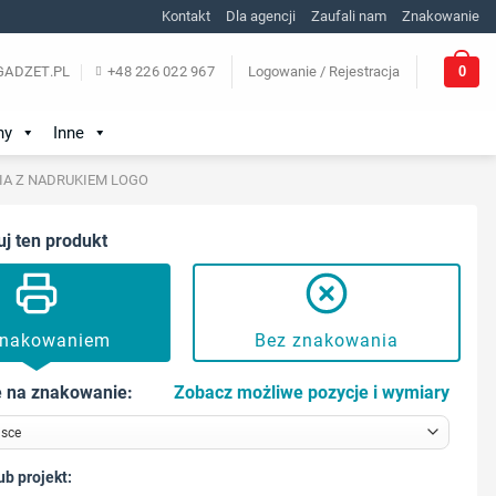
Kontakt
Dla agencji
Zaufali nam
Znakowanie
0
ADZET.PL
+48 226 022 967
Logowanie / Rejestracja
ny
Inne
IA Z NADRUKIEM LOGO
uj ten produkt
znakowaniem
Bez znakowania
 na znakowanie:
Zobacz możliwe pozycje i wymiary
ub projekt: