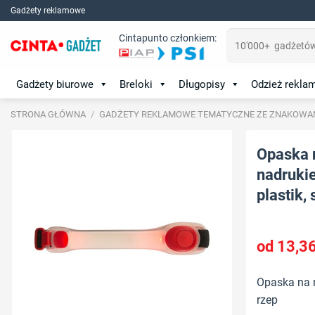
Skip
Gadżety reklamowe
to
Szukaj:
Cintapunto członkiem:
content
Gadżety biurowe
Breloki
Długopisy
Odzież rekl
STRONA GŁÓWNA
/
GADŻETY REKLAMOWE TEMATYCZNE ZE ZNAKOWA
Opaska 
nadrukie
plastik, 
13,3
Opaska na r
rzep