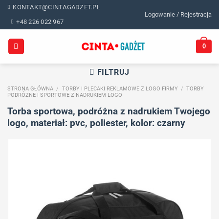
Skip
KONTAKT@CINTAGADZET.PL
Logowanie / Rejestracja
to
+48 226 022 967
content
0
FILTRUJ
STRONA GŁÓWNA
/
TORBY I PLECAKI REKLAMOWE Z LOGO FIRMY
/
TORBY
PODRÓŻNE I SPORTOWE Z NADRUKIEM LOGO
Torba sportowa, podróżna z nadrukiem Twojego
logo, materiał: pvc, poliester, kolor: czarny