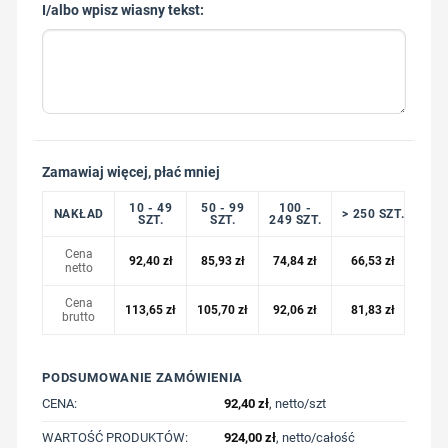
I/albo wpisz wiasny tekst:
Zamawiaj więcej, płać mniej
10 - 49
50 - 99
100 -
NAKŁAD
> 250 SZT.
SZT.
SZT.
249 SZT.
Cena
92,40
zł
85,93
zł
74,84
zł
66,53
zł
netto
Cena
113,65
zł
105,70
zł
92,06
zł
81,83
zł
brutto
PODSUMOWANIE ZAMÓWIENIA
CENA:
92,40
zł
, netto/szt
WARTOŚĆ PRODUKTÓW:
924,00
zł
, netto/całość