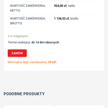
WARTOŚĆ ZAMÓWIENIA,
924,00
zł
, netto
NETTO:
WARTOŚĆ ZAMÓWIENIA,
1 136,52
zł
, brutto
BRUTTO:
3 w magazynie
Termin realizacji:
do 14 dni roboczych
ZAMÓW
Minimalna ilość zamówienia:
10 szt
Wybierz pozycję nadruku
Określ technologię druku
Dodaj tekst lub logo
PODOBNE PRODUKTY