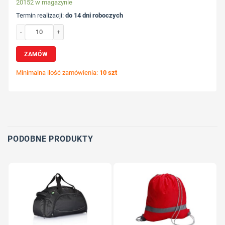
20152 w magazynie
Termin realizacji:
do 14 dni roboczych
ilość Torba na zakupy z nadrukiem Twojego logo, materiał: pp, non-woven, kol
ZAMÓW
Minimalna ilość zamówienia:
10 szt
Wybierz pozycję nadruku
Określ technologię druku
Dodaj tekst lub logo
PODOBNE PRODUKTY