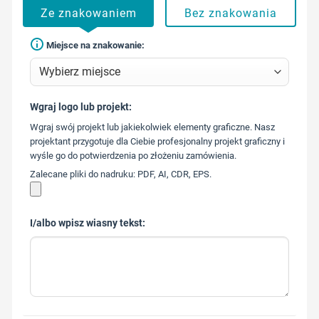
Ze znakowaniem
Bez znakowania
Miejsce na znakowanie:
Wgraj logo lub projekt:
573 568
Wgraj swój projekt lub jakiekolwiek elementy graficzne. Nasz
217
projektant przygotuje dla Ciebie profesjonalny projekt graficzny i
wyśle go do potwierdzenia po złożeniu zamówienia.
Zalecane pliki do nadruku: PDF, AI, CDR, EPS.
I/albo wpisz wiasny tekst: