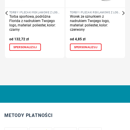
TORBY I PLECAKI REKLAMOWE Z LOGO FIRMY
TORBY I PLECAKI REKLAMOWE Z LOGO FIRMY
Torba sportowa, podróżna
Worek ze sznurkiem z
Florida z nadrukiem Twojego
nadrukiem Twojego logo,
logo, materiał: poliester, kolor:
materiał: poliester, kolor:
czarny
czerwony
132,72
zł
4,85
zł
SPERSONALIZUJ
SPERSONALIZUJ
METODY PŁATNOŚCI