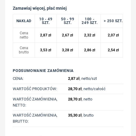
Zamawiaj więcej, płać mniej
10 - 49
50 - 99
100 -
NAKŁAD
> 250 SZT.
SZT.
SZT.
249 SZT.
Cena
2,87
zł
2,67
zł
2,32
zł
2,07
zł
netto
Cena
3,53
zł
3,28
zł
2,86
zł
2,54
zł
brutto
PODSUMOWANIE ZAMÓWIENIA
CENA:
2,87
zł
, netto/szt
WARTOŚĆ PRODUKTÓW:
28,70
zł
, netto/całość
WARTOŚĆ ZAMÓWIENIA,
28,70
zł
, netto
NETTO:
WARTOŚĆ ZAMÓWIENIA,
35,30
zł
, brutto
BRUTTO: