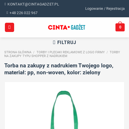
Skip
KONTAKT@CINTAGADZET.PL
Logowanie / Rejestracja
to
+48 226 022 967
content
0
FILTRUJ
STRONA GŁÓWNA
/
TORBY I PLECAKI REKLAMOWE Z LOGO FIRMY
/
TORBY
NA ZAKUPY TYPU SHOPPER Z NADRUKIEM
Torba na zakupy z nadrukiem Twojego logo,
materiał: pp, non-woven, kolor: zielony