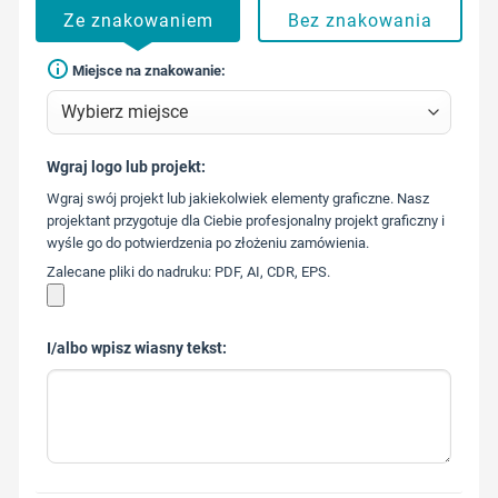
Ze znakowaniem
Bez znakowania
Miejsce na znakowanie:
Wgraj logo lub projekt:
573 568
Wgraj swój projekt lub jakiekolwiek elementy graficzne. Nasz
217
projektant przygotuje dla Ciebie profesjonalny projekt graficzny i
wyśle go do potwierdzenia po złożeniu zamówienia.
Zalecane pliki do nadruku: PDF, AI, CDR, EPS.
I/albo wpisz wiasny tekst: