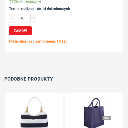
11126 w magazynie
Termin realizacji:
do 14 dni roboczych
ilość Torba na zakupy z nadrukiem Twojego logo, materiał: pp, non-woven, ko
ZAMÓW
Minimalna ilość zamówienia:
10 szt
Wybierz pozycję nadruku
Określ technologię druku
Dodaj tekst lub logo
PODOBNE PRODUKTY