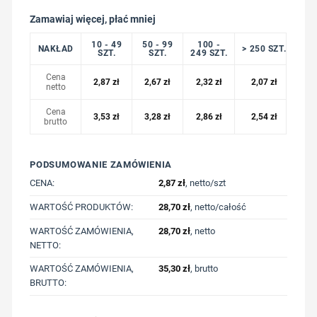
Zamawiaj więcej, płać mniej
10 - 49
50 - 99
100 -
NAKŁAD
> 250 SZT.
SZT.
SZT.
249 SZT.
Cena
2,87
zł
2,67
zł
2,32
zł
2,07
zł
netto
Cena
3,53
zł
3,28
zł
2,86
zł
2,54
zł
brutto
PODSUMOWANIE ZAMÓWIENIA
CENA:
2,87
zł
, netto/szt
WARTOŚĆ PRODUKTÓW:
28,70
zł
, netto/całość
WARTOŚĆ ZAMÓWIENIA,
28,70
zł
, netto
NETTO:
WARTOŚĆ ZAMÓWIENIA,
35,30
zł
, brutto
BRUTTO: