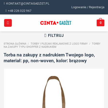
Skip
KONTAKT@CINTAGADZET.PL
Logowanie / Rejestracja
to
+48 226 022 967
content
0
FILTRUJ
STRONA GŁÓWNA
/
TORBY I PLECAKI REKLAMOWE Z LOGO FIRMY
/
TORBY
NA ZAKUPY TYPU SHOPPER Z NADRUKIEM
Torba na zakupy z nadrukiem Twojego logo,
materiał: pp, non-woven, kolor: brązowy