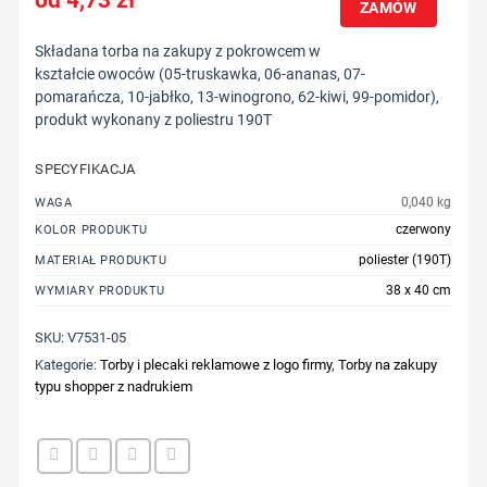
ZAMÓW
Składana torba na zakupy z pokrowcem w
kształcie owoców (05-truskawka, 06-ananas, 07-
pomarańcza, 10-jabłko, 13-winogrono, 62-kiwi, 99-pomidor),
produkt wykonany z poliestru 190T
SPECYFIKACJA
0,040 kg
WAGA
czerwony
KOLOR PRODUKTU
poliester (190T)
MATERIAŁ PRODUKTU
38 x 40 cm
WYMIARY PRODUKTU
SKU:
V7531-05
Kategorie:
Torby i plecaki reklamowe z logo firmy
,
Torby na zakupy
typu shopper z nadrukiem