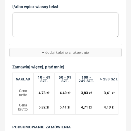
I/albo wpisz wiasny tekst:
+ dodaj kolejne znakowanie
Zamawiaj więcej, płać mniej
10 - 49
50 - 99
100 -
NAKŁAD
> 250 SZT.
SZT.
SZT.
249 SZT.
Cena
4,73
zł
4,40
zł
3,83
zł
3,41
zł
netto
Cena
5,82
zł
5,41
zł
4,71
zł
4,19
zł
brutto
PODSUMOWANIE ZAMÓWIENIA