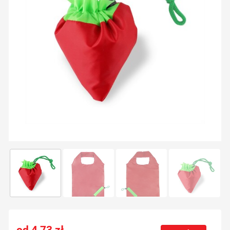
4,73
zł