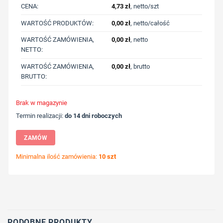
CENA:
4,73
zł
, netto/szt
WARTOŚĆ PRODUKTÓW:
0,00
zł
, netto/całość
WARTOŚĆ ZAMÓWIENIA,
0,00
zł
, netto
NETTO:
WARTOŚĆ ZAMÓWIENIA,
0,00
zł
, brutto
BRUTTO:
Brak w magazynie
Termin realizacji:
do 14 dni roboczych
ZAMÓW
Minimalna ilość zamówienia:
10 szt
Wybierz pozycję nadruku
Określ technologię druku
Dodaj tekst lub logo
PODOBNE PRODUKTY