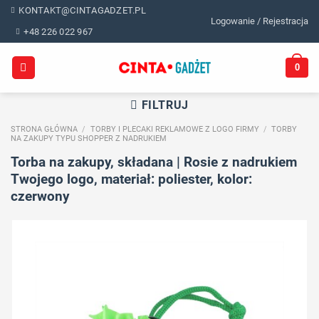
Skip
KONTAKT@CINTAGADZET.PL
Logowanie / Rejestracja
to
+48 226 022 967
content
0
FILTRUJ
STRONA GŁÓWNA
/
TORBY I PLECAKI REKLAMOWE Z LOGO FIRMY
/
TORBY
NA ZAKUPY TYPU SHOPPER Z NADRUKIEM
Torba na zakupy, składana | Rosie z nadrukiem
Twojego logo, materiał: poliester, kolor:
czerwony